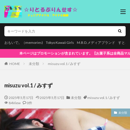
おもいで。（memories)
Tokyo Kawaii Girls
M.B.D.メディアブランド
すとろ
系は全商品マルチデバイス再生対応!】WindowsOS、Mac、スマホ(iPhone 
HOME
未分類
misuzu vol.1 / みすず
misuzu vol.1 / みすず
2025年5月17日
2025年5月17日
未分類
misuzu vol.1 / みすず
84View
0件
未分類