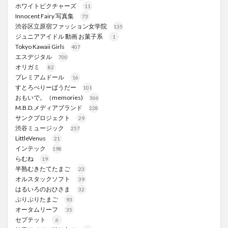
ホワイトピクチャーズ
11
Innocent Fairy 写真集
73
渋谷区立原宿ファッション女学院
135
ジュニアアイドル 動画 お菓子系
1
Tokyo Kawaii Girls
407
エスデジタル
700
オリガミ
82
プレミアムドール
16
すとろべりーぱうだー
101
おもいで。（memories)
366
M.B.D.メディアブランド
228
サンクプロジェクト
29
渋谷ミュージック
257
LittleVenus
21
インテック
198
らむね
19
半熟むきたてたまご
23
オルスタックソフト
39
はるいろのおひさま
32
ぷりぷりたまご
93
オータムリーフ
35
セプテット
6