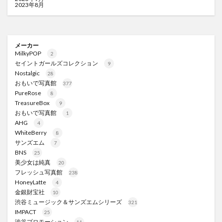
2023年8月
メーカー
MilkyPOP
2
セイントガールズコレクション
9
Nostalgic
28
おもいで写真館
377
PureRose
8
TreasureBox
9
おもいで写真館
1
AHG
4
WhiteBerry
8
サンズエム
7
BNS
25
美少女は純真
20
フレッシュ写真館
238
HoneyLatte
4
金銀財宝社
10
渋谷ミュージック＆サンズエムシリーズ
321
IMPACT
25
渋谷プロモーション
11