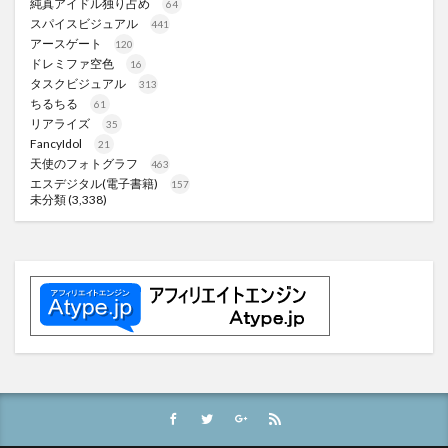
純真アイドル独り占め
64
スパイスビジュアル
441
アースゲート
120
ドレミファ空色
16
タスクビジュアル
313
ちるちる
61
リアライズ
35
FancyIdol
21
天使のフォトグラフ
463
エスデジタル(電子書籍)
157
未分類
(3,338)