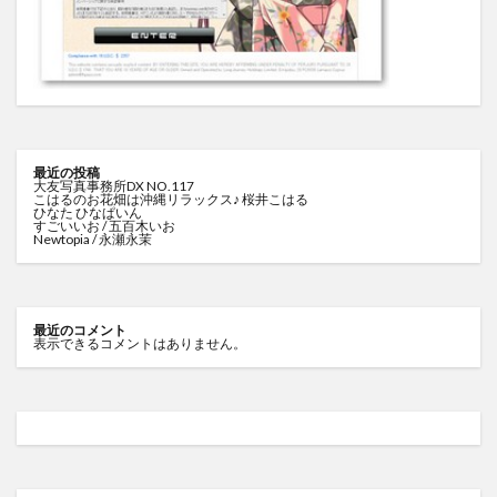
最近の投稿
大友写真事務所DX NO.117
こはるのお花畑は沖縄リラックス♪ 桜井こはる
ひなた ひなぱいん
すごいいお / 五百木いお
Newtopia / 永瀬永茉
最近のコメント
表示できるコメントはありません。