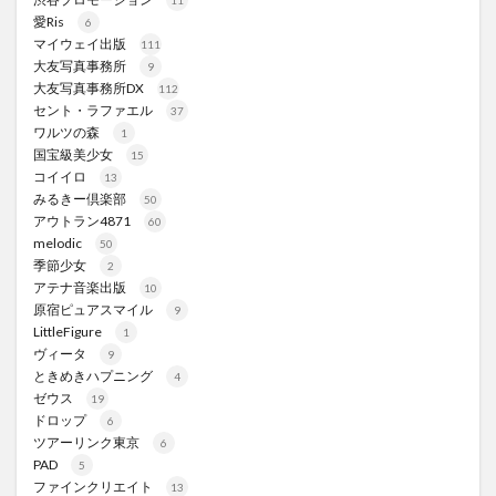
愛Ris
6
マイウェイ出版
111
大友写真事務所
9
大友写真事務所DX
112
セント・ラファエル
37
ワルツの森
1
国宝級美少女
15
コイイロ
13
みるきー倶楽部
50
アウトラン4871
60
melodic
50
季節少女
2
アテナ音楽出版
10
原宿ピュアスマイル
9
LittleFigure
1
ヴィータ
9
ときめきハプニング
4
ゼウス
19
ドロップ
6
ツアーリンク東京
6
PAD
5
ファインクリエイト
13