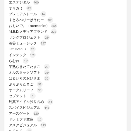
エスデジタル
700
オリガミ
82
プレミアムドール
16
すとろべりーぱうだー
101
おもいで。（memories)
366
M.B.D.メディアブランド
228
サンクプロジェクト
29
渋谷ミュージック
257
LittleVenus
21
インテック
198
らむね
19
半熟むきたてたまご
23
オルスタックソフト
39
はるいろのおひさま
32
ぷりぷりたまご
93
オータムリーフ
35
セプテット
6
純真アイドル独り占め
64
スパイスビジュアル
441
アースゲート
120
ドレミファ空色
16
タスクビジュアル
313
ちるちる