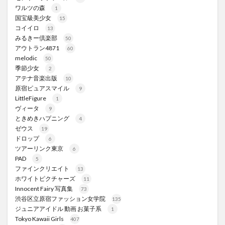
ワルツの森
1
国宝級美少女
15
コイイロ
13
みるきー倶楽部
50
アウトラン4871
60
melodic
50
季節少女
2
アテナ音楽出版
10
原宿ピュアスマイル
9
LittleFigure
1
ヴィータ
9
ときめきハプニング
4
ゼウス
19
ドロップ
6
ツアーリンク東京
6
PAD
5
ファインクリエイト
13
ホワイトピクチャーズ
11
Innocent Fairy 写真集
73
渋谷区立原宿ファッション女学院
135
ジュニアアイドル 動画 お菓子系
1
Tokyo Kawaii Girls
407