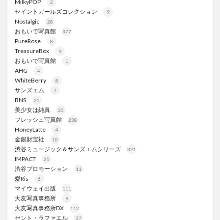
MilkyPOP
2
セイントガールズコレクション
9
Nostalgic
28
おもいで写真館
377
PureRose
8
TreasureBox
9
おもいで写真館
1
AHG
4
WhiteBerry
8
サンズエム
7
BNS
25
美少女は純真
20
フレッシュ写真館
238
HoneyLatte
4
金銀財宝社
10
渋谷ミュージック＆サンズエムシリーズ
321
IMPACT
25
渋谷プロモーション
11
愛Ris
6
マイウェイ出版
111
大友写真事務所
9
大友写真事務所DX
112
セント・ラファエル
37