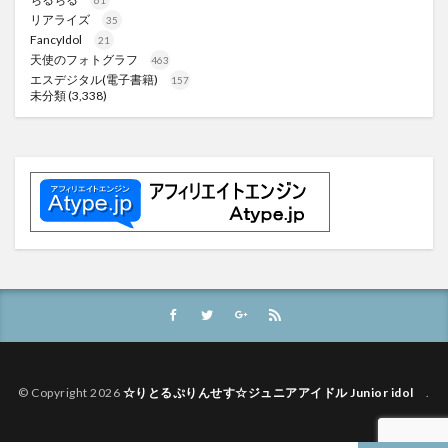
61
リアライズ
35
FancyIdol
21
天使のフォトグラフ
463
エスデジタル(電子書籍)
157
未分類
(3,338)
© Copyright 2026
☆りとるぷりんせす☆ジュニアアイドル Junior idol
.