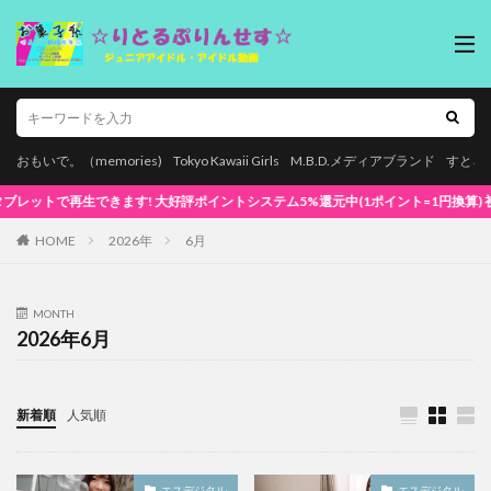
おもいで。（memories)
Tokyo Kawaii Girls
M.B.D.メディアブランド
すとろ
きます! 大好評ポイントシステム5%還元中(1ポイント=1円換算) 初めてでも安心な簡単
HOME
2026年
6月
MONTH
2026年6月
新着順
人気順
エスデジタル
エスデジタル