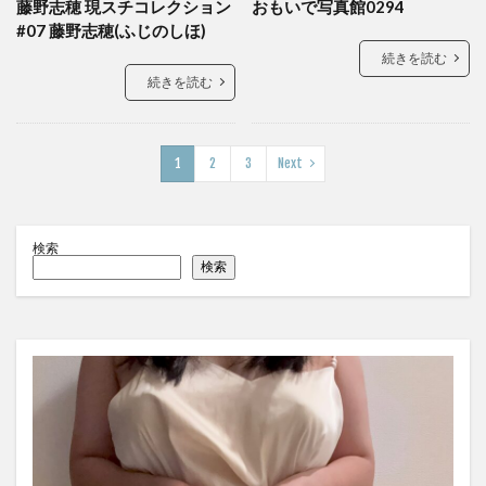
藤野志穂 現スチコレクション
おもいで写真館0294
#07 藤野志穂(ふじのしほ)
続きを読む
続きを読む
1
2
3
Next
検索
検索