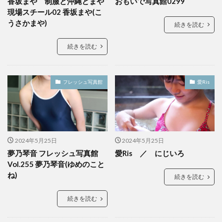
香坂まや 制服と沖縄とまや
おもいで写真館0299
現場スチール02 香坂まや(こ
うさかまや)
続きを読む
続きを読む
フレッシュ写真館
愛Ris
2024年5月25日
2024年5月25日
夢乃琴音 フレッシュ写真館
愛Ris ／ にじいろ
Vol.255 夢乃琴音(ゆめのこと
ね)
続きを読む
続きを読む