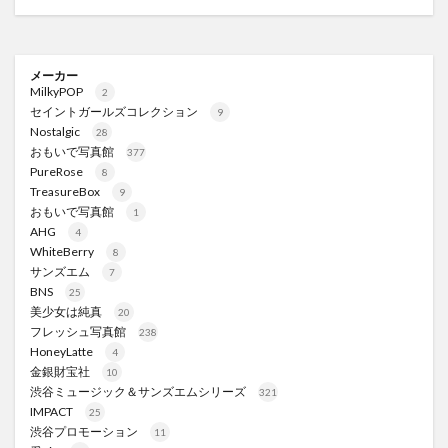
メーカー
MilkyPOP
2
セイントガールズコレクション
9
Nostalgic
28
おもいで写真館
377
PureRose
8
TreasureBox
9
おもいで写真館
1
AHG
4
WhiteBerry
8
サンズエム
7
BNS
25
美少女は純真
20
フレッシュ写真館
238
HoneyLatte
4
金銀財宝社
10
渋谷ミュージック＆サンズエムシリーズ
321
IMPACT
25
渋谷プロモーション
11