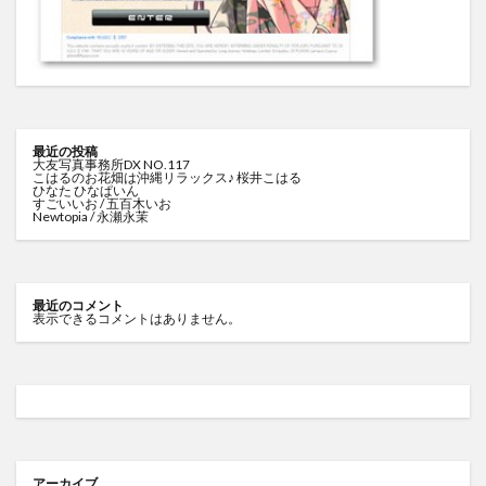
最近の投稿
大友写真事務所DX NO.117
こはるのお花畑は沖縄リラックス♪ 桜井こはる
ひなた ひなぱいん
すごいいお / 五百木いお
Newtopia / 永瀬永茉
最近のコメント
表示できるコメントはありません。
アーカイブ