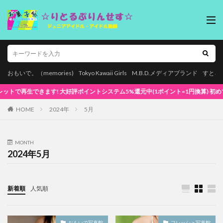
おもいで。（memories)
Tokyo Kawaii Girls
M.B.D.メディアブランド
すとろ
! 大好評ポイントシステム5%還元中(1ポイント=1円換算) 初めてでも安心な簡単視聴
HOME
2024年
5月
MONTH
2024年5月
新着順
人気順
おもいで写真館
フレッシュ写真館