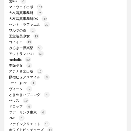
愛Ris
6
マイウェイ出版
111
大友写真事務所
9
大友写真事務所DX
112
セント・ラファエル
37
ワルツの森
1
国宝級美少女
15
コイイロ
13
みるきー倶楽部
50
アウトラン4871
60
melodic
50
季節少女
2
アテナ音楽出版
10
原宿ピュアスマイル
9
LittleFigure
1
ヴィータ
9
ときめきハプニング
4
ゼウス
19
ドロップ
6
ツアーリンク東京
6
PAD
5
ファインクリエイト
13
ホワイトピクチャーズ
11