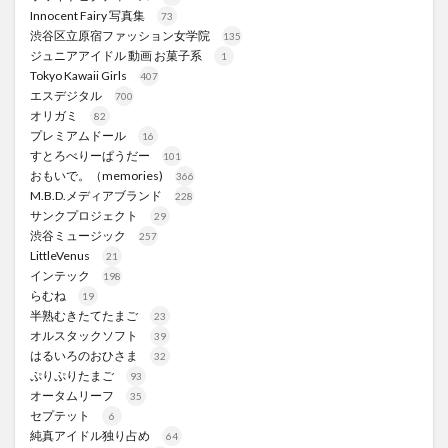
Innocent Fairy 写真集
73
渋谷区立原宿ファッション女学院
135
ジュニアアイドル 動画 お菓子系
1
Tokyo Kawaii Girls
407
エスデジタル
700
オリガミ
82
プレミアムドール
16
すとろべりーぱうだー
101
おもいで。（memories)
366
M.B.D.メディアブランド
228
サンクプロジェクト
29
渋谷ミュージック
257
LittleVenus
21
インテック
198
らむね
19
半熟むきたてたまご
23
オルスタックソフト
39
はるいろのおひさま
32
ぷりぷりたまご
93
オータムリーフ
35
セプテット
6
純真アイドル独り占め
64