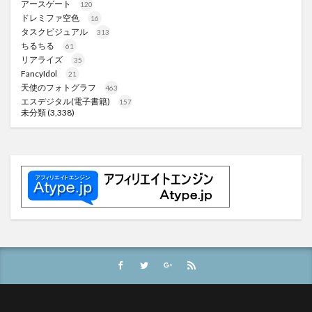
アースゲート
120
ドレミファ空色
16
タスクビジュアル
313
ちるちる
61
リアライズ
35
FancyIdol
21
天使のフォトグラフ
463
エスデジタル(電子書籍)
157
未分類
(3,338)