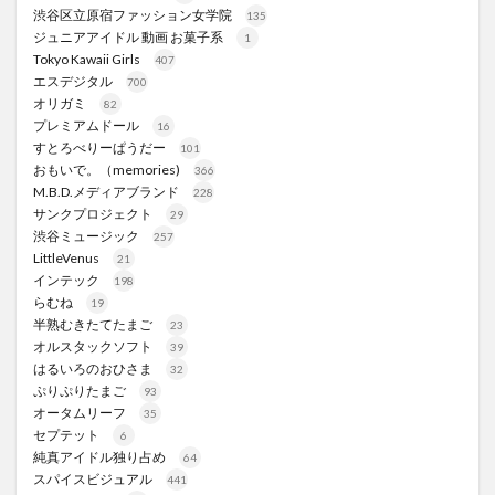
渋谷区立原宿ファッション女学院
135
ジュニアアイドル 動画 お菓子系
1
Tokyo Kawaii Girls
407
エスデジタル
700
オリガミ
82
プレミアムドール
16
すとろべりーぱうだー
101
おもいで。（memories)
366
M.B.D.メディアブランド
228
サンクプロジェクト
29
渋谷ミュージック
257
LittleVenus
21
インテック
198
らむね
19
半熟むきたてたまご
23
オルスタックソフト
39
はるいろのおひさま
32
ぷりぷりたまご
93
オータムリーフ
35
セプテット
6
純真アイドル独り占め
64
スパイスビジュアル
441