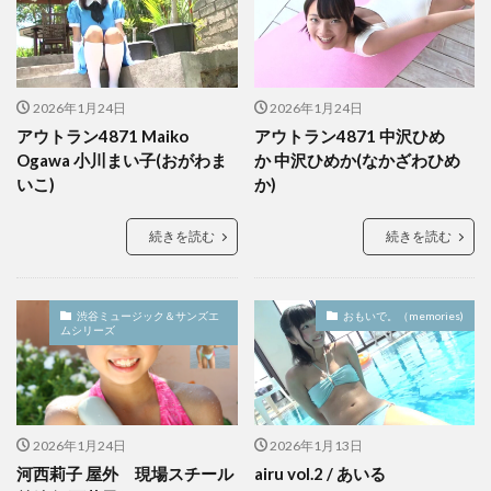
2026年1月24日
2026年1月24日
アウトラン4871 Maiko
アウトラン4871 中沢ひめ
Ogawa 小川まい子(おがわま
か 中沢ひめか(なかざわひめ
いこ)
か)
続きを読む
続きを読む
渋谷ミュージック＆サンズエ
おもいで。（memories)
ムシリーズ
2026年1月24日
2026年1月13日
河西莉子 屋外 現場スチール
airu vol.2 / あいる