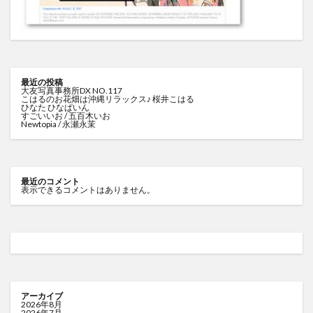
最近の投稿
大友写真事務所DX NO.117
こはるのお花畑は沖縄リラックス♪ 桜井こはる
ひなた ひなぱいん
すごいいお / 五百木いお
Newtopia / 永瀬永茉
最近のコメント
表示できるコメントはありません。
アーカイブ
2026年8月
2026年7月