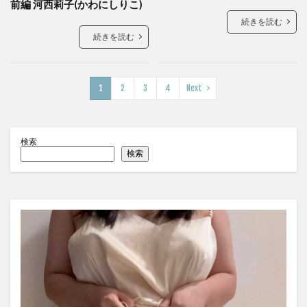
前編 河西莉子(かわにしりこ)
続きを読む
続きを読む
1
2
3
4
Next
検索
検索