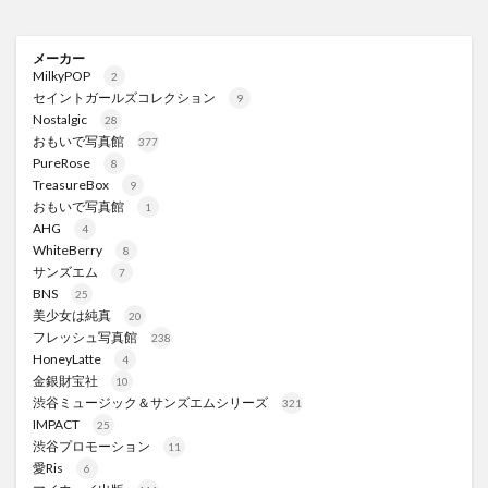
メーカー
MilkyPOP
2
セイントガールズコレクション
9
Nostalgic
28
おもいで写真館
377
PureRose
8
TreasureBox
9
おもいで写真館
1
AHG
4
WhiteBerry
8
サンズエム
7
BNS
25
美少女は純真
20
フレッシュ写真館
238
HoneyLatte
4
金銀財宝社
10
渋谷ミュージック＆サンズエムシリーズ
321
IMPACT
25
渋谷プロモーション
11
愛Ris
6