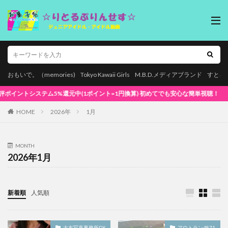
おもいで。（memories)
Tokyo Kawaii Girls
M.B.D.メディアブランド
すとろ
5%還元中(1ポイント=1円換算) 初めてでも安心な簡単視聴！
HOME
2026年
1月
MONTH
2026年1月
新着順
人気順
大友写真事務所DX
アウトラン4871