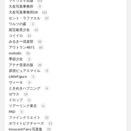
マイウェイ出版
111
大友写真事務所
9
大友写真事務所DX
112
セント・ラファエル
37
ワルツの森
1
国宝級美少女
15
コイイロ
13
みるきー倶楽部
50
アウトラン4871
60
melodic
50
季節少女
2
アテナ音楽出版
10
原宿ピュアスマイル
9
LittleFigure
1
ヴィータ
9
ときめきハプニング
4
ゼウス
19
ドロップ
6
ツアーリンク東京
6
PAD
5
ファインクリエイト
13
ホワイトピクチャーズ
11
Innocent Fairy 写真集
73