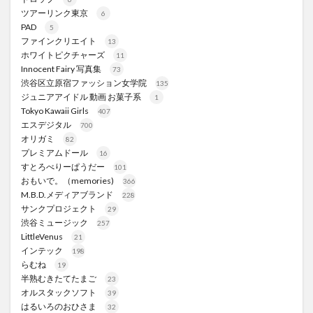
ツアーリンク東京
6
PAD
5
ファインクリエイト
13
ホワイトピクチャーズ
11
Innocent Fairy 写真集
73
渋谷区立原宿ファッション女学院
135
ジュニアアイドル 動画 お菓子系
1
Tokyo Kawaii Girls
407
エスデジタル
700
オリガミ
82
プレミアムドール
16
すとろべりーぱうだー
101
おもいで。（memories)
366
M.B.D.メディアブランド
228
サンクプロジェクト
29
渋谷ミュージック
257
LittleVenus
21
インテック
198
らむね
19
半熟むきたてたまご
23
オルスタックソフト
39
はるいろのおひさま
32