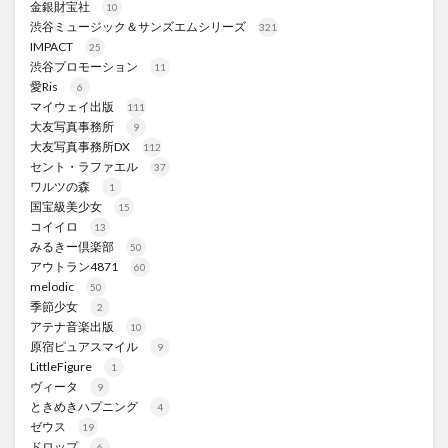
金銀財宝社
10
渋谷ミュージック＆サンズエムシリーズ
321
IMPACT
25
渋谷プロモーション
11
愛Ris
6
マイウェイ出版
111
大友写真事務所
9
大友写真事務所DX
112
セント・ラファエル
37
ワルツの森
1
国宝級美少女
15
コイイロ
13
みるきー倶楽部
50
アウトラン4871
60
melodic
50
季節少女
2
アテナ音楽出版
10
原宿ピュアスマイル
9
LittleFigure
1
ヴィータ
9
ときめきハプニング
4
ゼウス
19
ドロップ
6