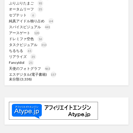
ぷりぷりたまご
93
オータムリーフ
35
セプテット
6
純真アイドル独り占め
64
スパイスビジュアル
441
アースゲート
120
ドレミファ空色
16
タスクビジュアル
313
ちるちる
61
リアライズ
35
FancyIdol
21
天使のフォトグラフ
463
エスデジタル(電子書籍)
157
未分類
(3,338)