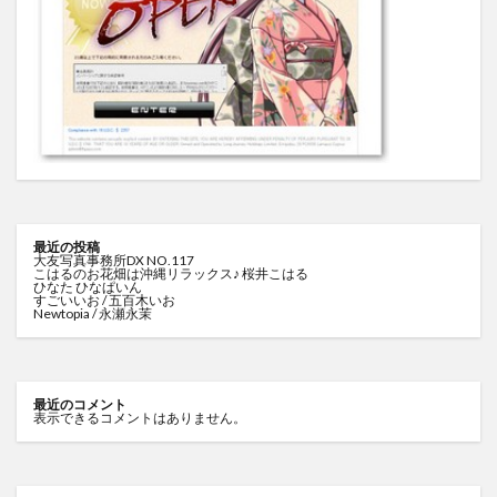
最近の投稿
大友写真事務所DX NO.117
こはるのお花畑は沖縄リラックス♪ 桜井こはる
ひなた ひなぱいん
すごいいお / 五百木いお
Newtopia / 永瀬永茉
最近のコメント
表示できるコメントはありません。