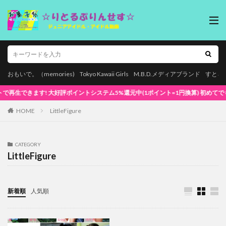
おもいで。（memories)
Tokyo Kawaii Girls
M.B.D.メディアブランド
すとろ
きます! 大好評ポイントシステム5%還元中(1ポイント=1円換算) 初めてでも安心な簡単
HOME
LittleFigure
CATEGORY
LittleFigure
新着順
人気順