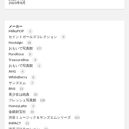
2023年8月
メーカー
MilkyPOP
2
セイントガールズコレクション
9
Nostalgic
28
おもいで写真館
377
PureRose
8
TreasureBox
9
おもいで写真館
1
AHG
4
WhiteBerry
8
サンズエム
7
BNS
25
美少女は純真
20
フレッシュ写真館
238
HoneyLatte
4
金銀財宝社
10
渋谷ミュージック＆サンズエムシリーズ
321
IMPACT
25
渋谷プロモーション
11