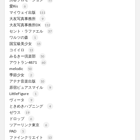
愛Ris
6
マイウェイ出版
111
大友写真事務所
9
大友写真事務所DX
112
セント・ラファエル
37
ワルツの森
1
国宝級美少女
15
コイイロ
13
みるきー倶楽部
50
アウトラン4871
60
melodic
50
季節少女
2
アテナ音楽出版
10
原宿ピュアスマイル
9
LittleFigure
1
ヴィータ
9
ときめきハプニング
4
ゼウス
19
ドロップ
6
ツアーリンク東京
6
PAD
5
ファインクリエイト
13