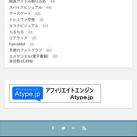
純真アイドル独り占め
64
スパイスビジュアル
441
アースゲート
120
ドレミファ空色
16
タスクビジュアル
313
ちるちる
61
リアライズ
35
FancyIdol
21
天使のフォトグラフ
463
エスデジタル(電子書籍)
157
未分類
(3,338)