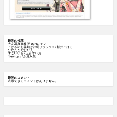
最近の投稿
大友写真事務所DX NO.117
こはるのお花畑は沖縄リラックス♪ 桜井こはる
ひなた ひなぱいん
すごいいお / 五百木いお
Newtopia / 永瀬永茉
最近のコメント
表示できるコメントはありません。