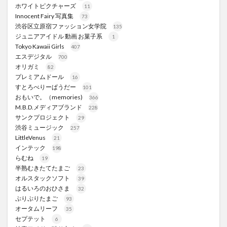
ホワイトピクチャーズ
11
Innocent Fairy 写真集
73
渋谷区立原宿ファッション女学院
135
ジュニアアイドル 動画 お菓子系
1
Tokyo Kawaii Girls
407
エスデジタル
700
オリガミ
82
プレミアムドール
16
すとろべりーぱうだー
101
おもいで。（memories)
366
M.B.D.メディアブランド
228
サンクプロジェクト
29
渋谷ミュージック
257
LittleVenus
21
インテック
198
らむね
19
半熟むきたてたまご
23
オルスタックソフト
39
はるいろのおひさま
32
ぷりぷりたまご
93
オータムリーフ
35
セプテット
6