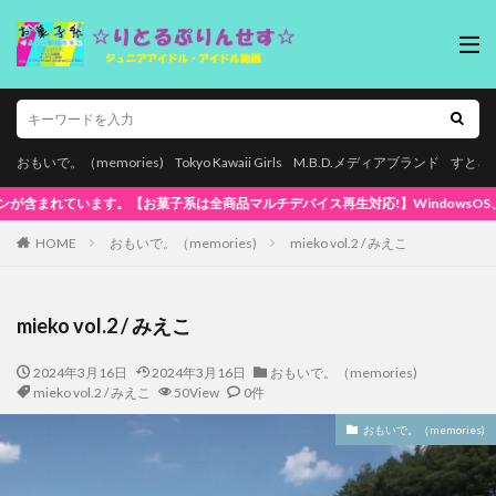
おもいで。（memories)
Tokyo Kawaii Girls
M.B.D.メディアブランド
すとろ
ndowsOS、Mac、スマホ(iPhone / Android)、タブレットで再生でき
HOME
おもいで。（memories)
mieko vol.2 / みえこ
mieko vol.2 / みえこ
2024年3月16日
2024年3月16日
おもいで。（memories)
mieko vol.2 / みえこ
50View
0件
おもいで。（memories)