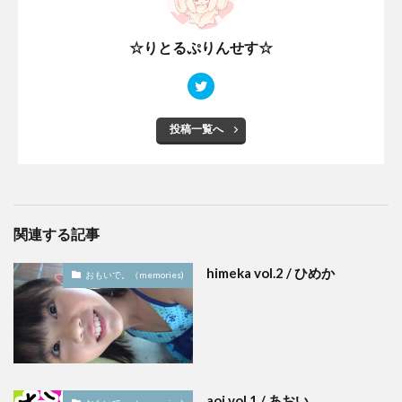
☆りとるぷりんせす☆
投稿一覧へ
関連する記事
himeka vol.2 / ひめか
おもいで。（memories)
aoi vol.1 / あおい