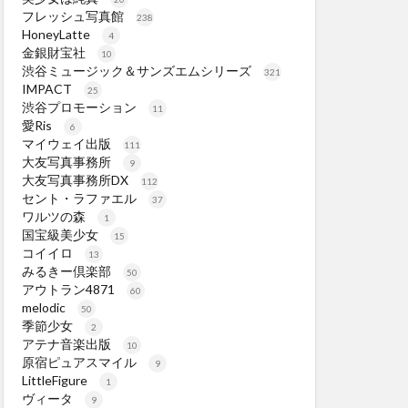
フレッシュ写真館
238
HoneyLatte
4
金銀財宝社
10
渋谷ミュージック＆サンズエムシリーズ
321
IMPACT
25
渋谷プロモーション
11
愛Ris
6
マイウェイ出版
111
大友写真事務所
9
大友写真事務所DX
112
セント・ラファエル
37
ワルツの森
1
国宝級美少女
15
コイイロ
13
みるきー倶楽部
50
アウトラン4871
60
melodic
50
季節少女
2
アテナ音楽出版
10
原宿ピュアスマイル
9
LittleFigure
1
ヴィータ
9