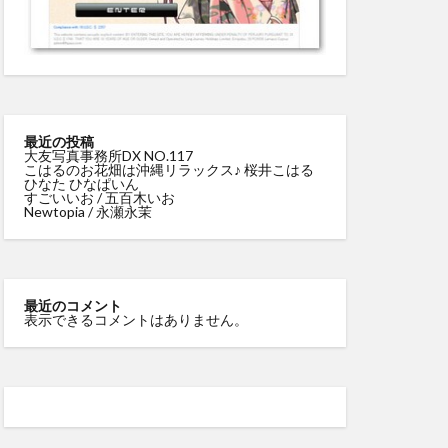
最近の投稿
大友写真事務所DX NO.117
こはるのお花畑は沖縄リラックス♪ 桜井こはる
ひなた ひなぱいん
すごいいお / 五百木いお
Newtopia / 永瀬永茉
最近のコメント
表示できるコメントはありません。