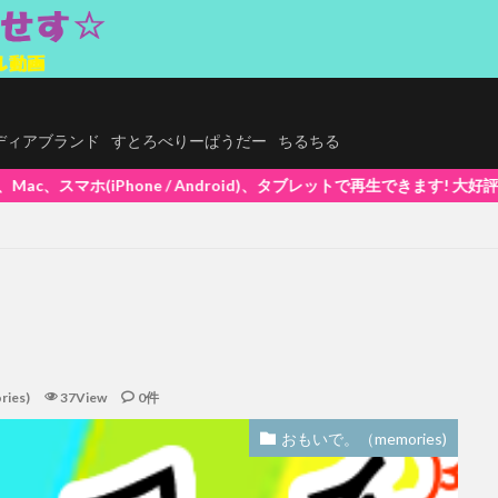
.メディアブランド
すとろべりーぱうだー
ちるちる
droid)、タブレットで再生できます! 大好評ポイントシステム5%還元中(
ies)
37View
0件
おもいで。（memories)