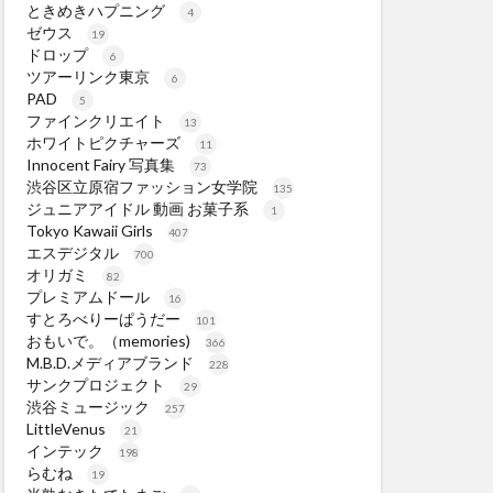
ときめきハプニング
4
ゼウス
19
ドロップ
6
ツアーリンク東京
6
PAD
5
ファインクリエイト
13
ホワイトピクチャーズ
11
Innocent Fairy 写真集
73
渋谷区立原宿ファッション女学院
135
ジュニアアイドル 動画 お菓子系
1
Tokyo Kawaii Girls
407
エスデジタル
700
オリガミ
82
プレミアムドール
16
すとろべりーぱうだー
101
おもいで。（memories)
366
M.B.D.メディアブランド
228
サンクプロジェクト
29
渋谷ミュージック
257
LittleVenus
21
インテック
198
らむね
19