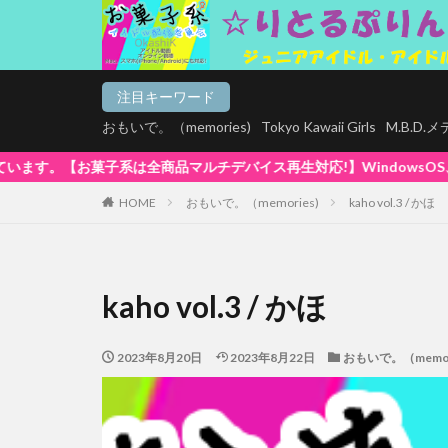
注目キーワード
おもいで。（memories)
Tokyo Kawaii Girls
M.B.D
イス再生対応!】WindowsOS、Mac、スマホ(iPhone / An
HOME
おもいで。（memories)
kaho vol.3 / かほ
kaho vol.3 / かほ
2023年8月20日
2023年8月22日
おもいで。（memor