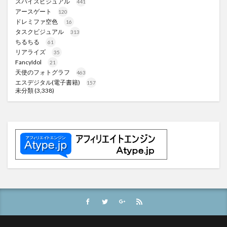
スパイスビジュアル
441
アースゲート
120
ドレミファ空色
16
タスクビジュアル
313
ちるちる
61
リアライズ
35
FancyIdol
21
天使のフォトグラフ
463
エスデジタル(電子書籍)
157
未分類
(3,338)