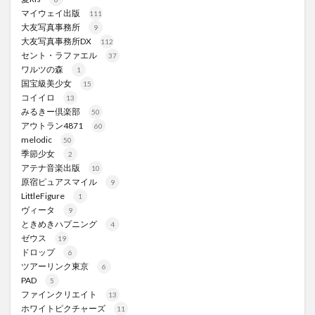
マイウェイ出版
111
大友写真事務所
9
大友写真事務所DX
112
セント・ラファエル
37
ワルツの森
1
国宝級美少女
15
コイイロ
13
みるきー倶楽部
50
アウトラン4871
60
melodic
50
季節少女
2
アテナ音楽出版
10
原宿ピュアスマイル
9
LittleFigure
1
ヴィータ
9
ときめきハプニング
4
ゼウス
19
ドロップ
6
ツアーリンク東京
6
PAD
5
ファインクリエイト
13
ホワイトピクチャーズ
11