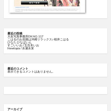
最近の投稿
大友写真事務所DX NO.117
こはるのお花畑は沖縄リラックス♪ 桜井こはる
ひなた ひなぱいん
すごいいお / 五百木いお
Newtopia / 永瀬永茉
最近のコメント
表示できるコメントはありません。
アーカイブ