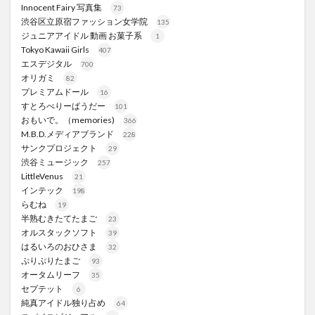
Innocent Fairy 写真集
73
渋谷区立原宿ファッション女学院
135
ジュニアアイドル 動画 お菓子系
1
Tokyo Kawaii Girls
407
エスデジタル
700
オリガミ
82
プレミアムドール
16
すとろべりーぱうだー
101
おもいで。（memories)
366
M.B.D.メディアブランド
228
サンクプロジェクト
29
渋谷ミュージック
257
LittleVenus
21
インテック
198
らむね
19
半熟むきたてたまご
23
オルスタックソフト
39
はるいろのおひさま
32
ぷりぷりたまご
93
オータムリーフ
35
セプテット
6
純真アイドル独り占め
64