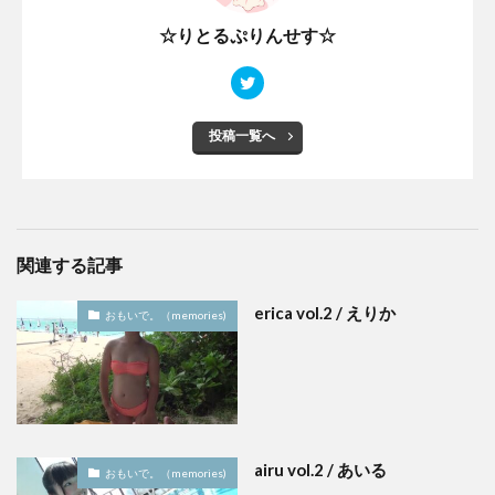
☆りとるぷりんせす☆
投稿一覧へ
関連する記事
erica vol.2 / えりか
おもいで。（memories)
airu vol.2 / あいる
おもいで。（memories)