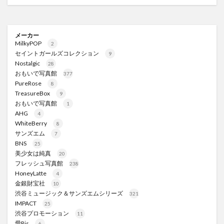
メーカー
MilkyPOP
2
セイントガールズコレクション
9
Nostalgic
28
おもいで写真館
377
PureRose
8
TreasureBox
9
おもいで写真館
1
AHG
4
WhiteBerry
8
サンズエム
7
BNS
25
美少女は純真
20
フレッシュ写真館
238
HoneyLatte
4
金銀財宝社
10
渋谷ミュージック＆サンズエムシリーズ
321
IMPACT
25
渋谷プロモーション
11
愛Ris
6