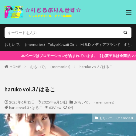
おもいで。（memories)
Tokyo Kawaii Girls
M.B.D.メディアブランド
すとろ
系は全商品マルチデバイス再生対応!】WindowsOS、Mac、スマホ(iPhone /
HOME
おもいで。（memories)
haruko vol.3 / はるこ
haruko vol.3 / はるこ
2025年6月15日
2025年6月14日
おもいで。（memories)
haruko vol.3 / はるこ
63View
0件
おもいで。（memories)