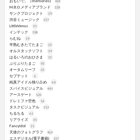
おもいで。（memories)
366
M.B.D.メディアブランド
228
サンクプロジェクト
29
渋谷ミュージック
257
LittleVenus
21
インテック
198
らむね
19
半熟むきたてたまご
23
オルスタックソフト
39
はるいろのおひさま
32
ぷりぷりたまご
93
オータムリーフ
35
セプテット
6
純真アイドル独り占め
64
スパイスビジュアル
441
アースゲート
120
ドレミファ空色
16
タスクビジュアル
313
ちるちる
61
リアライズ
35
FancyIdol
21
天使のフォトグラフ
463
エスデジタル(電子書籍)
157