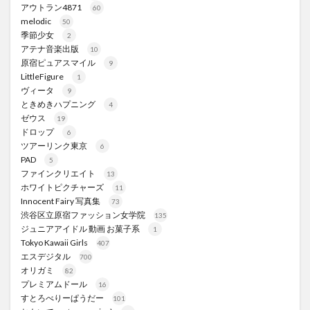
アウトラン4871
60
melodic
50
季節少女
2
アテナ音楽出版
10
原宿ピュアスマイル
9
LittleFigure
1
ヴィータ
9
ときめきハプニング
4
ゼウス
19
ドロップ
6
ツアーリンク東京
6
PAD
5
ファインクリエイト
13
ホワイトピクチャーズ
11
Innocent Fairy 写真集
73
渋谷区立原宿ファッション女学院
135
ジュニアアイドル 動画 お菓子系
1
Tokyo Kawaii Girls
407
エスデジタル
700
オリガミ
82
プレミアムドール
16
すとろべりーぱうだー
101