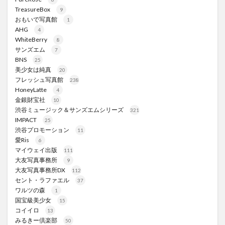
TreasureBox
9
おもいで写真館
1
AHG
4
WhiteBerry
8
サンズエム
7
BNS
25
美少女は純真
20
フレッシュ写真館
238
HoneyLatte
4
金銀財宝社
10
渋谷ミュージック＆サンズエムシリーズ
321
IMPACT
25
渋谷プロモーション
11
愛Ris
6
マイウェイ出版
111
大友写真事務所
9
大友写真事務所DX
112
セント・ラファエル
37
ワルツの森
1
国宝級美少女
15
コイイロ
13
みるきー倶楽部
50