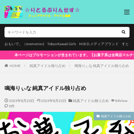
おもいで。（memories)
Tokyo Kawaii Girls
M.B.D.メディアブランド
すとろ
ルチデバイス再生対応!】WindowsOS、Mac、スマホ(iPhone / Andro
HOME
純真アイドル独り占め
鳴海りぃな 純真アイドル独り占め
鳴海りぃな 純真アイドル独り占め
2023年8月20日
2023年8月23日
純真アイドル独り占め
84View
0件
純真アイドル独り占め