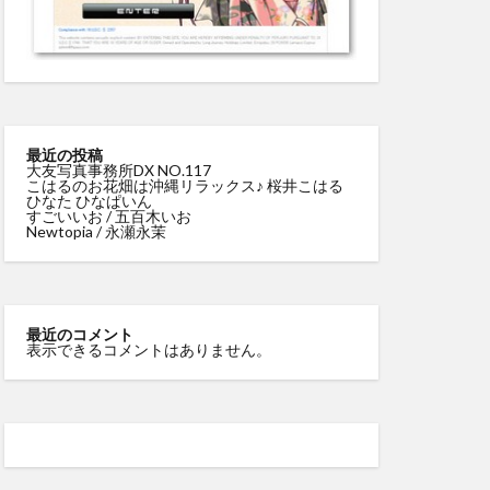
最近の投稿
大友写真事務所DX NO.117
こはるのお花畑は沖縄リラックス♪ 桜井こはる
ひなた ひなぱいん
すごいいお / 五百木いお
Newtopia / 永瀬永茉
最近のコメント
表示できるコメントはありません。