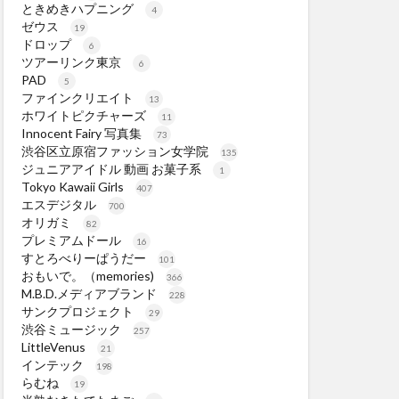
ときめきハプニング
4
ゼウス
19
ドロップ
6
ツアーリンク東京
6
PAD
5
ファインクリエイト
13
ホワイトピクチャーズ
11
Innocent Fairy 写真集
73
渋谷区立原宿ファッション女学院
135
ジュニアアイドル 動画 お菓子系
1
Tokyo Kawaii Girls
407
エスデジタル
700
オリガミ
82
プレミアムドール
16
すとろべりーぱうだー
101
おもいで。（memories)
366
M.B.D.メディアブランド
228
サンクプロジェクト
29
渋谷ミュージック
257
LittleVenus
21
インテック
198
らむね
19