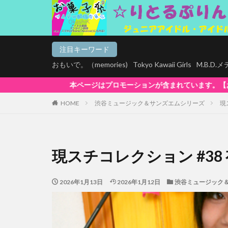
注目キーワード
おもいで。（memories)
Tokyo Kawaii Girls
M.B.D
ションが含まれています。【お菓子系は全商品マルチデバイス再生対応!】Win
HOME
渋谷ミュージック＆サンズエムシリーズ
現
現スチコレクション #38
2026年1月13日
2026年1月12日
渋谷ミュージック