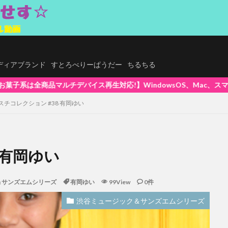
.メディアブランド
すとろべりーぱうだー
ちるちる
dowsOS、Mac、スマホ(iPhone / Android)、タブレッ
スチコレクション #38 有岡ゆい
 有岡ゆい
＆サンズエムシリーズ
有岡ゆい
99View
0件
渋谷ミュージック＆サンズエムシリーズ