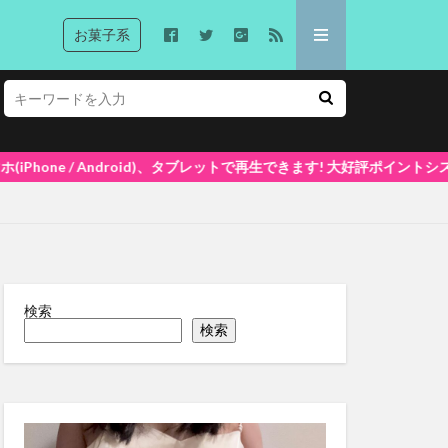
お菓子系
トで再生できます! 大好評ポイントシステム5%還元中(1ポイント=1円換算)
検索
検索