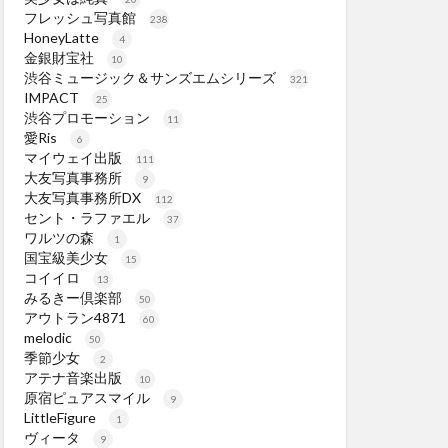
フレッシュ写真館
238
HoneyLatte
4
金銀財宝社
10
渋谷ミュージック＆サンズエムシリーズ
321
IMPACT
25
渋谷プロモーション
11
愛Ris
6
マイウェイ出版
111
大友写真事務所
9
大友写真事務所DX
112
セント・ラファエル
37
ワルツの森
1
国宝級美少女
15
コイイロ
13
みるきー倶楽部
50
アウトラン4871
60
melodic
50
季節少女
2
アテナ音楽出版
10
原宿ピュアスマイル
9
LittleFigure
1
ヴィータ
9