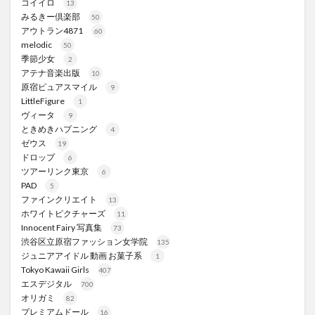
コイイロ
13
みるきー倶楽部
50
アウトラン4871
60
melodic
50
季節少女
2
アテナ音楽出版
10
原宿ピュアスマイル
9
LittleFigure
1
ヴィータ
9
ときめきハプニング
4
ゼウス
19
ドロップ
6
ツアーリンク東京
6
PAD
5
ファインクリエイト
13
ホワイトピクチャーズ
11
Innocent Fairy 写真集
73
渋谷区立原宿ファッション女学院
135
ジュニアアイドル 動画 お菓子系
1
Tokyo Kawaii Girls
407
エスデジタル
700
オリガミ
82
プレミアムドール
16