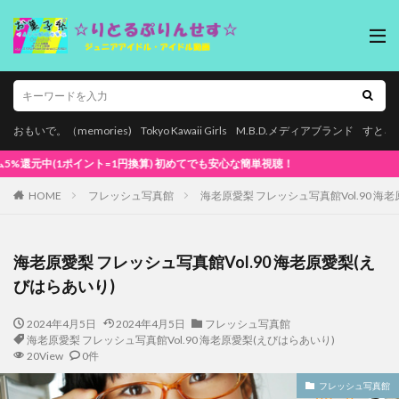
おもいで。（memories)
Tokyo Kawaii Girls
M.B.D.メディアブランド
すとろ
でも安心な簡単視聴！
HOME
フレッシュ写真館
海老原愛梨 フレッシュ写真館Vol.90 海
海老原愛梨 フレッシュ写真館Vol.90 海老原愛梨(え
びはらあいり)
2024年4月5日
2024年4月5日
フレッシュ写真館
海老原愛梨 フレッシュ写真館Vol.90 海老原愛梨(えびはらあいり)
20View
0件
フレッシュ写真館