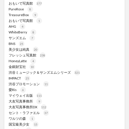
おもいで写真館
377
PureRose
8
TreasureBox
9
おもいで写真館
1
AHG
4
WhiteBerry
8
サンズエム
7
BNS
25
美少女は純真
20
フレッシュ写真館
238
HoneyLatte
4
金銀財宝社
10
渋谷ミュージック＆サンズエムシリーズ
321
IMPACT
25
渋谷プロモーション
11
愛Ris
6
マイウェイ出版
111
大友写真事務所
9
大友写真事務所DX
112
セント・ラファエル
37
ワルツの森
1
国宝級美少女
15