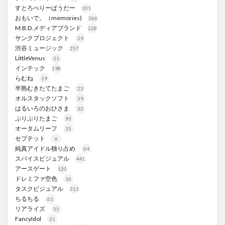
すとろべりーぱうだー
101
おもいで。（memories)
366
M.B.D.メディアブランド
228
サンクプロジェクト
29
渋谷ミュージック
257
LittleVenus
21
インテック
198
らむね
19
半熟むきたてたまご
23
オルスタックソフト
39
はるいろのおひさま
32
ぷりぷりたまご
93
オータムリーフ
35
セプテット
6
純真アイドル独り占め
64
スパイスビジュアル
441
アースゲート
120
ドレミファ空色
16
タスクビジュアル
313
ちるちる
61
リアライズ
35
FancyIdol
21