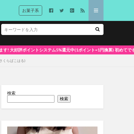
お菓子系
中(1ポイント=1円換算) 初めてでも安心な簡単視聴！
春(さくらばこはる)
検索
検索