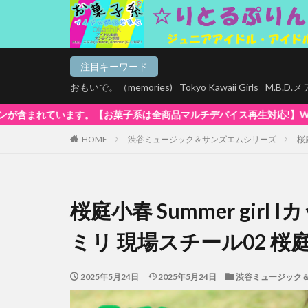
注目キーワード
おもいで。（memories)
Tokyo Kawaii Girls
M.B.D
バイス再生対応!】WindowsOS、Mac、スマホ(iPhone / A
HOME
渋谷ミュージック＆サンズエムシリーズ
桜
桜庭小春 Summer girl
ミリ 現場スチール02 桜
2025年5月24日
2025年5月24日
渋谷ミュージック