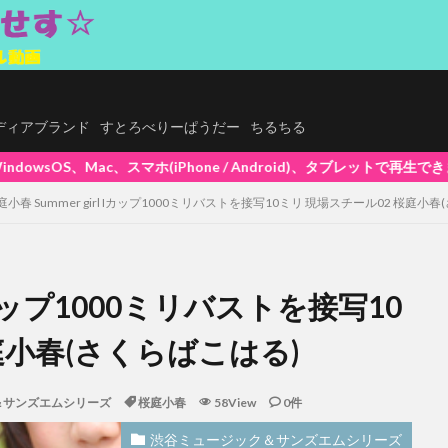
.メディアブランド
すとろべりーぱうだー
ちるちる
ndroid)、タブレットで再生できます! 大好評ポイントシステム5%還元
庭小春 Summer girl Iカップ1000ミリバストを接写10ミリ 現場スチール02 桜庭小
 Iカップ1000ミリバストを接写10
庭小春(さくらばこはる)
＆サンズエムシリーズ
桜庭小春
58View
0件
渋谷ミュージック＆サンズエムシリーズ