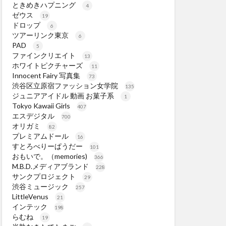
ときめきハプニング
4
ゼウス
19
ドロップ
6
ツアーリンク東京
6
PAD
5
ファインクリエイト
13
ホワイトピクチャーズ
11
Innocent Fairy 写真集
73
渋谷区立原宿ファッション女学院
135
ジュニアアイドル 動画 お菓子系
1
Tokyo Kawaii Girls
407
エスデジタル
700
オリガミ
82
プレミアムドール
16
すとろべりーぱうだー
101
おもいで。（memories)
366
M.B.D.メディアブランド
228
サンクプロジェクト
29
渋谷ミュージック
257
LittleVenus
21
インテック
198
らむね
19