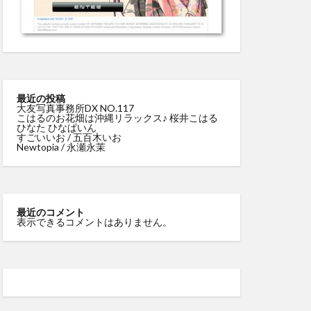
最近の投稿
大友写真事務所DX NO.117
こはるのお花畑は沖縄リラックス♪ 桜井こはる
ひなた ひなぱいん
すごいいお / 五百木いお
Newtopia / 永瀬永茉
最近のコメント
表示できるコメントはありません。