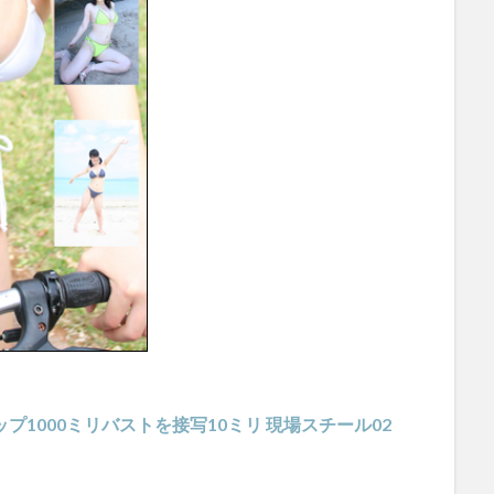
l Iカップ1000ミリバストを接写10ミリ 現場スチール02