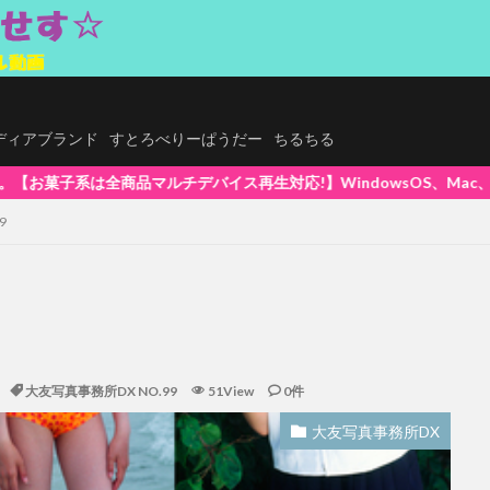
.メディアブランド
すとろべりーぱうだー
ちるちる
対応!】WindowsOS、Mac、スマホ(iPhone / Androi
9
大友写真事務所DX NO.99
51View
0件
大友写真事務所DX