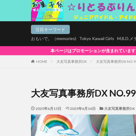
注目キーワード
おもいで。（memories)
Tokyo Kawaii Girls
M.B.D
ページはプロモーションが含まれています。【お菓子系は全商品マルチデバイス再生
HOME
大友写真事務所DX
大友写真事務所DX NO.9
大友写真事務所DX NO.99
2025年6月15日
2025年6月14日
大友写真事務所DX