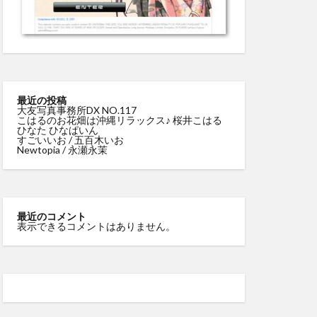
最近の投稿
大友写真事務所DX NO.117
こはるのお花畑は沖縄リラックス♪ 桜井こはる
ひなた ひなぱいん
すごいいお / 五百木いお
Newtopia / 永瀬永茉
最近のコメント
表示できるコメントはありません。