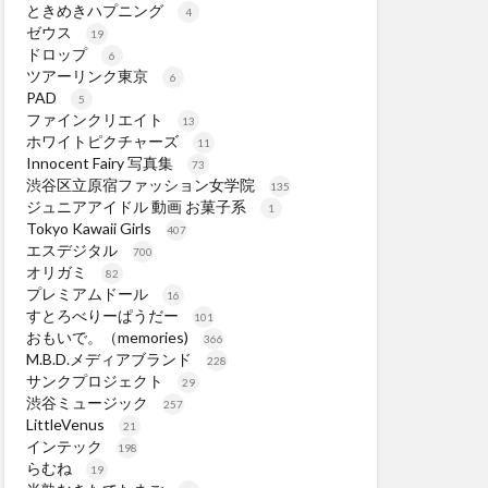
ときめきハプニング
4
ゼウス
19
ドロップ
6
ツアーリンク東京
6
PAD
5
ファインクリエイト
13
ホワイトピクチャーズ
11
Innocent Fairy 写真集
73
渋谷区立原宿ファッション女学院
135
ジュニアアイドル 動画 お菓子系
1
Tokyo Kawaii Girls
407
エスデジタル
700
オリガミ
82
プレミアムドール
16
すとろべりーぱうだー
101
おもいで。（memories)
366
M.B.D.メディアブランド
228
サンクプロジェクト
29
渋谷ミュージック
257
LittleVenus
21
インテック
198
らむね
19