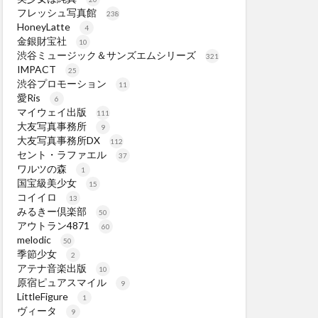
フレッシュ写真館
238
HoneyLatte
4
金銀財宝社
10
渋谷ミュージック＆サンズエムシリーズ
321
IMPACT
25
渋谷プロモーション
11
愛Ris
6
マイウェイ出版
111
大友写真事務所
9
大友写真事務所DX
112
セント・ラファエル
37
ワルツの森
1
国宝級美少女
15
コイイロ
13
みるきー倶楽部
50
アウトラン4871
60
melodic
50
季節少女
2
アテナ音楽出版
10
原宿ピュアスマイル
9
LittleFigure
1
ヴィータ
9