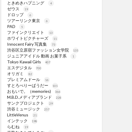
ときめきハプニング
4
ゼウス
19
ドロップ
6
ツアーリンク東京
6
PAD
5
ファインクリエイト
13
ホワイトピクチャーズ
11
Innocent Fairy 写真集
73
渋谷区立原宿ファッション女学院
135
ジュニアアイドル 動画 お菓子系
1
Tokyo Kawaii Girls
407
エスデジタル
700
オリガミ
82
プレミアムドール
16
すとろべりーぱうだー
101
おもいで。（memories)
366
M.B.D.メディアブランド
228
サンクプロジェクト
29
渋谷ミュージック
257
LittleVenus
21
インテック
198
らむね
19