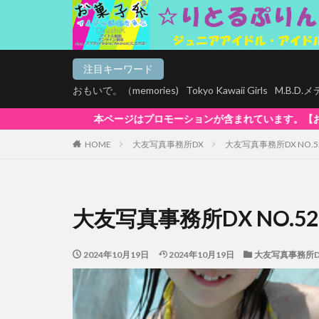
注目キーワード
おもいで。（memories)
Tokyo Kawaii Girls
M.B.D
ーションが含まれています。【お菓子系は全商品マルチデバイス再生対応!】Win
HOME
大友写真事務所DX
大友写真事務所DX NO.5
大友写真事務所DX NO.52
2024年10月19日
2024年10月19日
大友写真事務所D