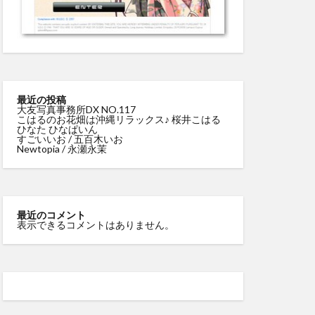
最近の投稿
大友写真事務所DX NO.117
こはるのお花畑は沖縄リラックス♪ 桜井こはる
ひなた ひなぱいん
すごいいお / 五百木いお
Newtopia / 永瀬永茉
最近のコメント
表示できるコメントはありません。