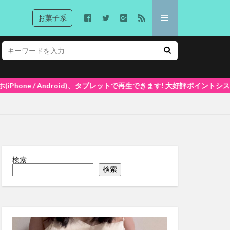
お菓子系
トで再生できます! 大好評ポイントシステム5%還元中(1ポイント=1円換算
検索
検索