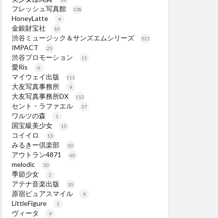
フレッシュ写真館
238
HoneyLatte
4
金銀財宝社
10
渋谷ミュージック＆サンズエムシリーズ
321
IMPACT
25
渋谷プロモーション
11
愛Ris
6
マイウェイ出版
111
大友写真事務所
9
大友写真事務所DX
112
セント・ラファエル
37
ワルツの森
1
国宝級美少女
15
コイイロ
13
みるきー倶楽部
50
アウトラン4871
60
melodic
50
季節少女
2
アテナ音楽出版
10
原宿ピュアスマイル
9
LittleFigure
1
ヴィータ
9