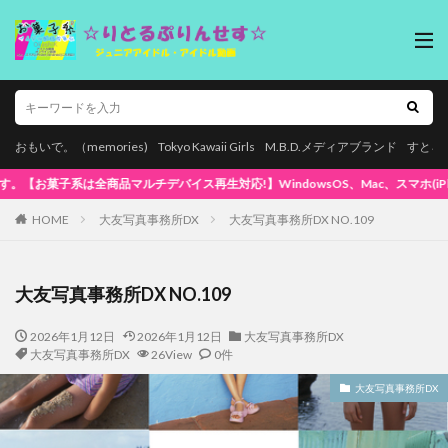
おもいで。（memories)
Tokyo Kawaii Girls
M.B.D.メディアブランド
すとろ
】WindowsOS、Mac、スマホ(iPhone / Android)、タブレットで再
HOME
大友写真事務所DX
大友写真事務所DX NO.109
大友写真事務所DX NO.109
2026年1月12日
2026年1月12日
大友写真事務所DX
大友写真事務所DX
26View
0件
大友写真事務所DX