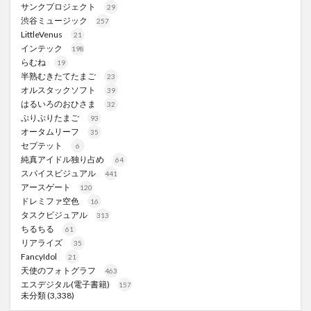
サンクプロジェクト
29
渋谷ミュージック
257
LittleVenus
21
インテック
198
らむね
19
半熟むきたてたまご
23
オルスタックソフト
39
はるいろのおひさま
32
ぷりぷりたまご
93
オータムリーフ
35
セプテット
6
純真アイドル独り占め
64
スパイスビジュアル
441
アースゲート
120
ドレミファ空色
16
タスクビジュアル
313
ちるちる
61
リアライズ
35
FancyIdol
21
天使のフォトグラフ
463
エスデジタル(電子書籍)
157
未分類
(3,338)