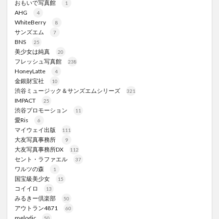
おもいで写真館
1
AHG
4
WhiteBerry
8
サンズエム
7
BNS
25
美少女は純真
20
フレッシュ写真館
238
HoneyLatte
4
金銀財宝社
10
渋谷ミュージック＆サンズエムシリーズ
321
IMPACT
25
渋谷プロモーション
11
愛Ris
6
マイウェイ出版
111
大友写真事務所
9
大友写真事務所DX
112
セント・ラファエル
37
ワルツの森
1
国宝級美少女
15
コイイロ
13
みるきー倶楽部
50
アウトラン4871
60
melodic
50