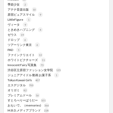
季節少女
2
アテナ音楽出版
10
原宿ピュアスマイル
9
LittleFigure
1
ヴィータ
9
ときめきハプニング
4
ゼウス
19
ドロップ
6
ツアーリンク東京
6
PAD
5
ファインクリエイト
13
ホワイトピクチャーズ
11
Innocent Fairy 写真集
73
渋谷区立原宿ファッション女学院
135
ジュニアアイドル 動画 お菓子系
1
Tokyo Kawaii Girls
407
エスデジタル
700
オリガミ
82
プレミアムドール
16
すとろべりーぱうだー
101
おもいで。（memories)
366
M.B.D.メディアブランド
228