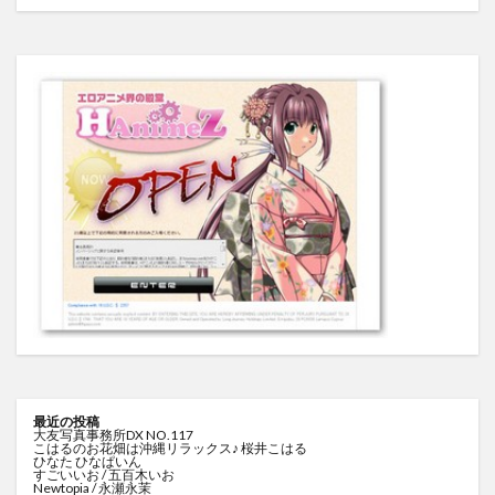
最近の投稿
大友写真事務所DX NO.117
こはるのお花畑は沖縄リラックス♪ 桜井こはる
ひなた ひなぱいん
すごいいお / 五百木いお
Newtopia / 永瀬永茉