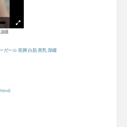
ーガール 長脚 白肌 美乳 深瞳
imi)