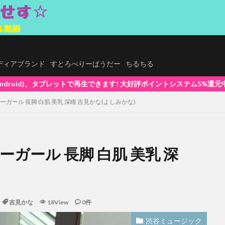
.メディアブランド
すとろべりーぱうだー
ちるちる
ます! 大好評ポイントシステム5%還元中(1ポイント=1円換算) 初めてで
ーガール 長脚 白肌 美乳 深瞳 吉見かな(よしみかな)
ーガール 長脚 白肌 美乳 深
吉見かな
18View
0件
渋谷ミュージック