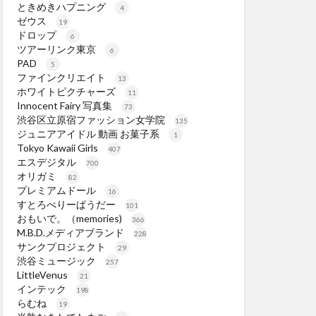
ときめきハプニング
4
ゼウス
19
ドロップ
6
ツアーリンク東京
6
PAD
5
ファインクリエイト
13
ホワイトピクチャーズ
11
Innocent Fairy 写真集
73
渋谷区立原宿ファッション女学院
135
ジュニアアイドル 動画 お菓子系
1
Tokyo Kawaii Girls
407
エスデジタル
700
オリガミ
82
プレミアムドール
16
すとろべりーぱうだー
101
おもいで。（memories)
366
M.B.D.メディアブランド
228
サンクプロジェクト
29
渋谷ミュージック
257
LittleVenus
21
インテック
198
らむね
19