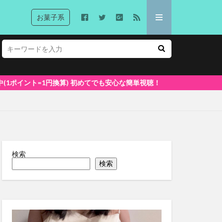
お菓子系
も安心な簡単視聴！
検索
検索