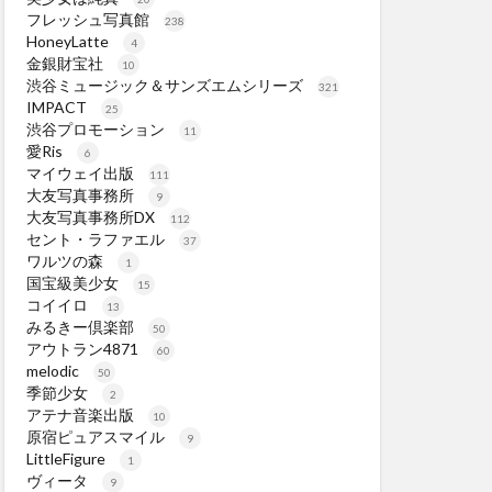
フレッシュ写真館
238
HoneyLatte
4
金銀財宝社
10
渋谷ミュージック＆サンズエムシリーズ
321
IMPACT
25
渋谷プロモーション
11
愛Ris
6
マイウェイ出版
111
大友写真事務所
9
大友写真事務所DX
112
セント・ラファエル
37
ワルツの森
1
国宝級美少女
15
コイイロ
13
みるきー倶楽部
50
アウトラン4871
60
melodic
50
季節少女
2
アテナ音楽出版
10
原宿ピュアスマイル
9
LittleFigure
1
ヴィータ
9