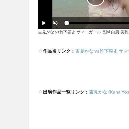
作品名リンク：
吉見かな vs竹下晃史 サマ
出演作品一覧リンク：
吉見かな (Kana Yosh