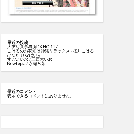
最近の投稿
大友写真事務所DX NO.117
こはるのお花畑は沖縄リラックス♪ 桜井こはる
ひなた ひなぱいん
すごいいお / 五百木いお
Newtopia / 永瀬永茉
最近のコメント
表示できるコメントはありません。