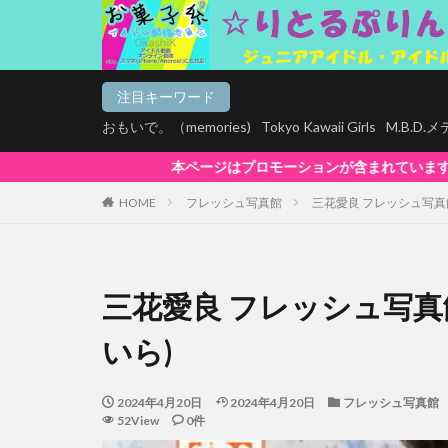
注目キーワード
おもいで。（memories)
Tokyo Kawaii Girls
M.B.D
はプロモーションが含まれています。【お菓子系は全商品マルチデバイス再生対応!
HOME
フレッシュ写真館
三花愛良 フレッシュ写真館V
三花愛良 フレッシュ写真館V
いら)
2024年4月20日
2024年4月20日
フレッシュ写真館
52View
0件