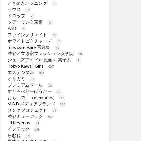
ときめきハプニング
4
ゼウス
19
ドロップ
6
ツアーリンク東京
6
PAD
5
ファインクリエイト
13
ホワイトピクチャーズ
11
Innocent Fairy 写真集
73
渋谷区立原宿ファッション女学院
135
ジュニアアイドル 動画 お菓子系
1
Tokyo Kawaii Girls
407
エスデジタル
700
オリガミ
82
プレミアムドール
16
すとろべりーぱうだー
101
おもいで。（memories)
366
M.B.D.メディアブランド
228
サンクプロジェクト
29
渋谷ミュージック
257
LittleVenus
21
インテック
198
らむね
19