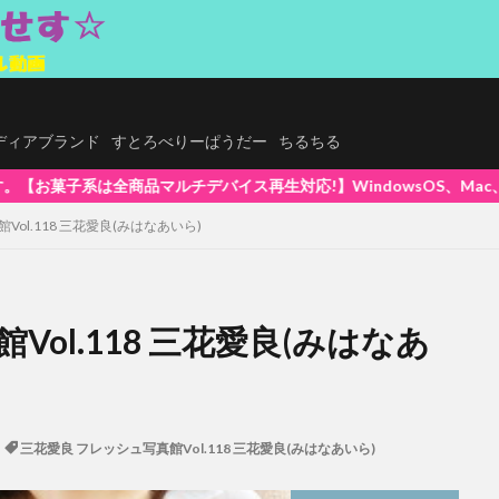
.メディアブランド
すとろべりーぱうだー
ちるちる
】WindowsOS、Mac、スマホ(iPhone / Android)、
ol.118 三花愛良(みはなあいら)
ol.118 三花愛良(みはなあ
三花愛良 フレッシュ写真館Vol.118 三花愛良(みはなあいら)