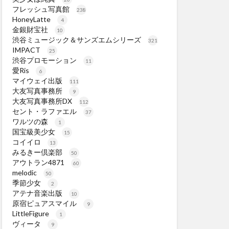
フレッシュ写真館
238
HoneyLatte
4
金銀財宝社
10
渋谷ミュージック＆サンズエムシリーズ
321
IMPACT
25
渋谷プロモーション
11
愛Ris
6
マイウェイ出版
111
大友写真事務所
9
大友写真事務所DX
112
セント・ラファエル
37
ワルツの森
1
国宝級美少女
15
コイイロ
13
みるきー倶楽部
50
アウトラン4871
60
melodic
50
季節少女
2
アテナ音楽出版
10
原宿ピュアスマイル
9
LittleFigure
1
ヴィータ
9