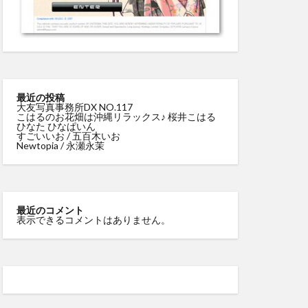
最近の投稿
大友写真事務所DX NO.117
こはるのお花畑は沖縄リラックス♪ 桜井こはる
ひなた ひなぱいん
すごいいお / 五百木いお
Newtopia / 永瀬永茉
最近のコメント
表示できるコメントはありません。