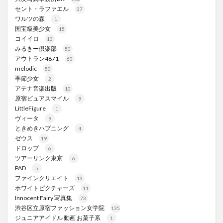
セント・ラファエル
37
ワルツの森
1
国宝級美少女
15
コイイロ
13
みるきー倶楽部
50
アウトラン4871
60
melodic
50
季節少女
2
アテナ音楽出版
10
原宿ピュアスマイル
9
LittleFigure
1
ヴィータ
9
ときめきハプニング
4
ゼウス
19
ドロップ
6
ツアーリンク東京
6
PAD
5
ファインクリエイト
13
ホワイトピクチャーズ
11
Innocent Fairy 写真集
73
渋谷区立原宿ファッション女学院
135
ジュニアアイドル 動画 お菓子系
1