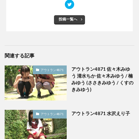
投稿一覧へ
関連する記事
アウトラン4871 佐々木みゆ
アウトラン4871
う 清水ちか 佐々木みゆう / 楠
みゆう (ささきみゆう / くすの
きみゆう)
アウトラン4871 水沢えり子
アウトラン4871