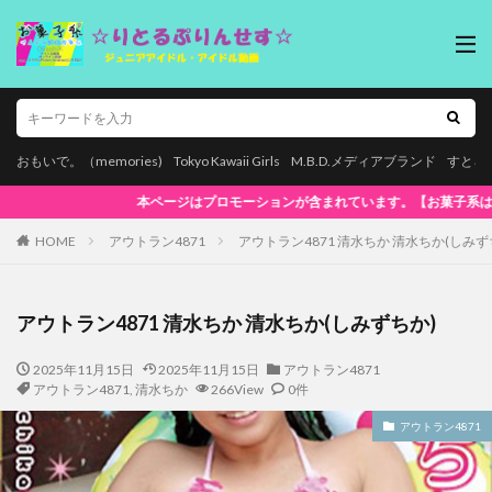
おもいで。（memories)
Tokyo Kawaii Girls
M.B.D.メディアブランド
すとろ
菓子系は全商品マルチデバイス再生対応!】WindowsOS、Mac、スマホ(iPhone
HOME
アウトラン4871
アウトラン4871 清水ちか 清水ちか(しみず
アウトラン4871 清水ちか 清水ちか(しみずちか)
2025年11月15日
2025年11月15日
アウトラン4871
アウトラン4871
,
清水ちか
266View
0件
アウトラン4871