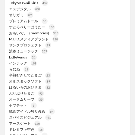
Tokyo Kawaii Girls
407
エスデジタル
700
オリガミ
82
プレミアムドール
16
すとろべりーぱうだー
101
おもいで。（memories)
366
M.B.D.メディアブランド
228
サンクプロジェクト
29
渋谷ミュージック
257
LittleVenus
21
インテック
198
らむね
19
半熟むきたてたまご
23
オルスタックソフト
39
はるいろのおひさま
32
ぷりぷりたまご
93
オータムリーフ
35
セプテット
6
純真アイドル独り占め
64
スパイスビジュアル
441
アースゲート
120
ドレミファ空色
16