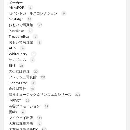
メーカー
MilkyPOP
2
セイントガールズコレクション
9
Nostalgic
28
おもいで写真館
377
PureRose
8
TreasureBox
9
おもいで写真館
1
AHG
4
WhiteBerry
8
サンズエム
7
BNS
25
美少女は純真
20
フレッシュ写真館
238
HoneyLatte
4
金銀財宝社
10
渋谷ミュージック＆サンズエムシリーズ
321
IMPACT
25
渋谷プロモーション
11
愛Ris
6
マイウェイ出版
111
大友写真事務所
9
大友写真事務所DX
112