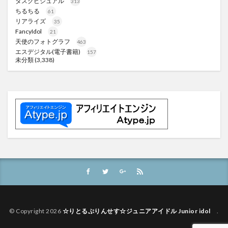
タスクビジュアル
313
ちるちる
61
リアライズ
35
FancyIdol
21
天使のフォトグラフ
463
エスデジタル(電子書籍)
157
未分類
(3,338)
© Copyright 2026
☆りとるぷりんせす☆ジュニアアイドル Junior idol
.