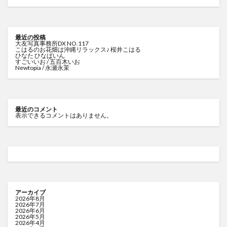
最近の投稿
大友写真事務所DX NO.117
こはるのお花畑は沖縄リラックス♪ 桜井こはる
ひなた ひなぱいん
すごいいお / 五百木いお
Newtopia / 永瀬永茉
最近のコメント
表示できるコメントはありません。
アーカイブ
2026年8月
2026年7月
2026年6月
2026年5月
2026年4月