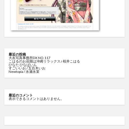
最近の投稿
大友写真事務所DX NO.117
こはるのお花畑は沖縄リラックス♪ 桜井こはる
ひなた ひなぱいん
すごいいお / 五百木いお
Newtopia / 永瀬永茉
最近のコメント
表示できるコメントはありません。