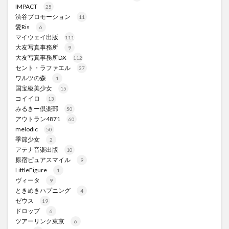
IMPACT
25
渋谷プロモーション
11
愛Ris
6
マイウェイ出版
111
大友写真事務所
9
大友写真事務所DX
112
セント・ラファエル
37
ワルツの森
1
国宝級美少女
15
コイイロ
13
みるきー倶楽部
50
アウトラン4871
60
melodic
50
季節少女
2
アテナ音楽出版
10
原宿ピュアスマイル
9
LittleFigure
1
ヴィータ
9
ときめきハプニング
4
ゼウス
19
ドロップ
6
ツアーリンク東京
6