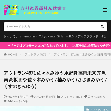
おもいで。（memories)
Tokyo Kawaii Girls
M.B.D.メディアブランド
すとろ
バイス再生対応!】WindowsOS、Mac、スマホ(iPhone / Android)
HOME
アウトラン4871
アウトラン4871 佐々木みゆう 水野舞 高岡未
アウトラン4871 佐々木みゆう 水野舞 高岡未来 芹沢
南 高坂まや 佐々木みゆう / 楠みゆう (ささきみゆう /
くすのきみゆう)
2026年1月12日
2026年1月12日
アウトラン4871
佐々木みゆう
34View
0件
アウトラン4871