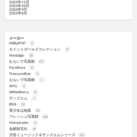
2023年11月
2023年10月
2023年9月
2023年8月
メーカー
MilkyPOP
2
セイントガールズコレクション
9
Nostalgic
28
おもいで写真館
377
PureRose
8
TreasureBox
9
おもいで写真館
1
AHG
4
WhiteBerry
8
サンズエム
7
BNS
25
美少女は純真
20
フレッシュ写真館
238
HoneyLatte
4
金銀財宝社
10
渋谷ミュージック＆サンズエムシリーズ
321