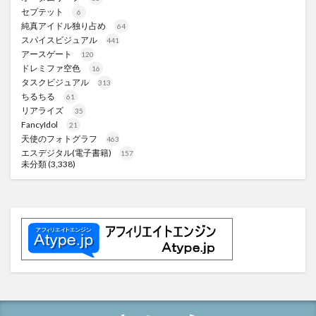
セプテット
6
純真アイドル独り占め
64
スパイスビジュアル
441
アースゲート
120
ドレミファ空色
16
タスクビジュアル
313
ちるちる
61
リアライズ
35
FancyIdol
21
天使のフォトグラフ
463
エスデジタル(電子書籍)
157
未分類
(3,338)