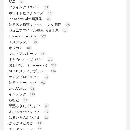
PAD
5
ファインクリエイト
13
ホワイトピクチャーズ
11
Innocent Fairy 写真集
73
渋谷区立原宿ファッション女学院
135
ジュニアアイドル 動画 お菓子系
1
Tokyo Kawaii Girls
407
エスデジタル
700
オリガミ
82
プレミアムドール
16
すとろべりーぱうだー
101
おもいで。（memories)
366
M.B.D.メディアブランド
228
サンクプロジェクト
29
渋谷ミュージック
257
LittleVenus
21
インテック
198
らむね
19
半熟むきたてたまご
23
オルスタックソフト
39
はるいろのおひさま
32
ぷりぷりたまご
93
オータムリーフ
35