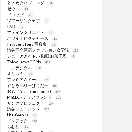
ときめきハプニング
4
ゼウス
19
ドロップ
6
ツアーリンク東京
6
PAD
5
ファインクリエイト
13
ホワイトピクチャーズ
11
Innocent Fairy 写真集
73
渋谷区立原宿ファッション女学院
135
ジュニアアイドル 動画 お菓子系
1
Tokyo Kawaii Girls
407
エスデジタル
700
オリガミ
82
プレミアムドール
16
すとろべりーぱうだー
101
おもいで。（memories)
366
M.B.D.メディアブランド
228
サンクプロジェクト
29
渋谷ミュージック
257
LittleVenus
21
インテック
198
らむね
19