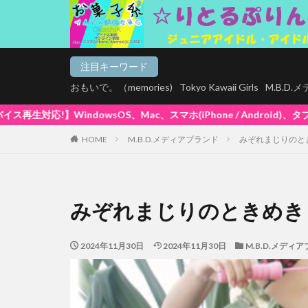
注目キーワード
おもいで。（memories)
Tokyo Kawaii Girls
M.B.D
(iPhone / Android)、タブレットで再生できます! 大好評ポ
HOME
M.B.D.メディアブランド
みぞれまじりのと
みぞれまじりのときめき
2024年11月30日
2024年11月30日
M.B.D.メディ