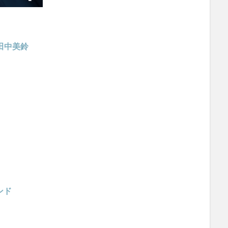
田中美鈴
ンド