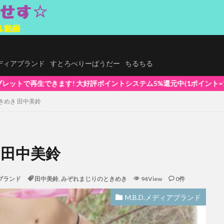
.メディアブランド
すとろべりーぱうだー
ちるちる
イントシステム5%還元中(1ポイント=1円換算) 初めてでも安心な簡単視聴！
きめき 田中美鈴
 田中美鈴
アブランド
田中美鈴
,
みぞれまじりのときめき
94View
0件
M.B.D.メディアブランド