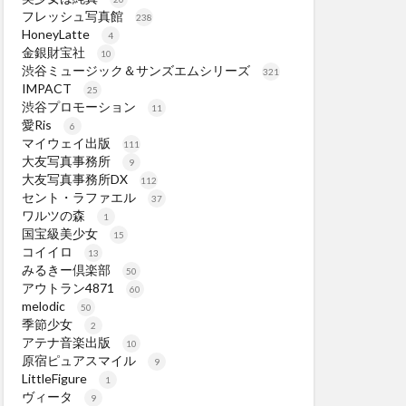
フレッシュ写真館
238
HoneyLatte
4
金銀財宝社
10
渋谷ミュージック＆サンズエムシリーズ
321
IMPACT
25
渋谷プロモーション
11
愛Ris
6
マイウェイ出版
111
大友写真事務所
9
大友写真事務所DX
112
セント・ラファエル
37
ワルツの森
1
国宝級美少女
15
コイイロ
13
みるきー倶楽部
50
アウトラン4871
60
melodic
50
季節少女
2
アテナ音楽出版
10
原宿ピュアスマイル
9
LittleFigure
1
ヴィータ
9