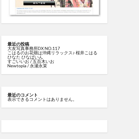
最近の投稿
大友写真事務所DX NO.117
こはるのお花畑は沖縄リラックス♪ 桜井こはる
ひなた ひなぱいん
すごいいお / 五百木いお
Newtopia / 永瀬永茉
最近のコメント
表示できるコメントはありません。