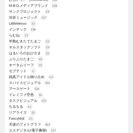
M.B.D.メディアブランド
228
サンクプロジェクト
29
渋谷ミュージック
257
LittleVenus
21
インテック
198
らむね
19
半熟むきたてたまご
23
オルスタックソフト
39
はるいろのおひさま
32
ぷりぷりたまご
93
オータムリーフ
35
セプテット
6
純真アイドル独り占め
64
スパイスビジュアル
441
アースゲート
120
ドレミファ空色
16
タスクビジュアル
313
ちるちる
61
リアライズ
35
FancyIdol
21
天使のフォトグラフ
463
エスデジタル(電子書籍)
157