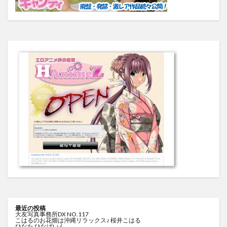
最近の投稿
大友写真事務所DX NO.117
こはるのお花畑は沖縄リラックス♪ 桜井こはる
ひなた ひなぱいん