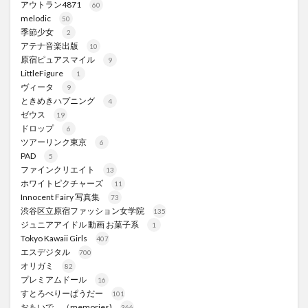
アウトラン4871
60
melodic
50
季節少女
2
アテナ音楽出版
10
原宿ピュアスマイル
9
LittleFigure
1
ヴィータ
9
ときめきハプニング
4
ゼウス
19
ドロップ
6
ツアーリンク東京
6
PAD
5
ファインクリエイト
13
ホワイトピクチャーズ
11
Innocent Fairy 写真集
73
渋谷区立原宿ファッション女学院
135
ジュニアアイドル 動画 お菓子系
1
Tokyo Kawaii Girls
407
エスデジタル
700
オリガミ
82
プレミアムドール
16
すとろべりーぱうだー
101
おもいで。（memories)
366