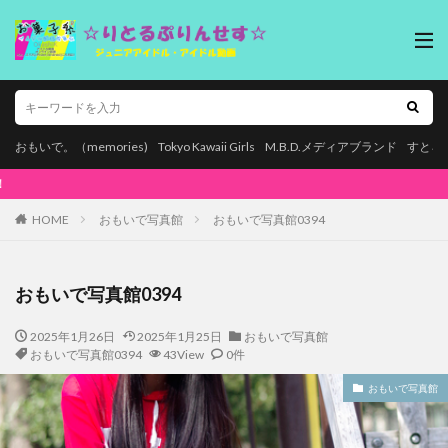
おもいで。（memories)
Tokyo Kawaii Girls
M.B.D.メディアブランド
すとろ
本ページはプロモーションが含まれています。
HOME
おもいで写真館
おもいで写真館0394
おもいで写真館0394
2025年1月26日
2025年1月25日
おもいで写真館
おもいで写真館0394
43View
0件
おもいで写真館