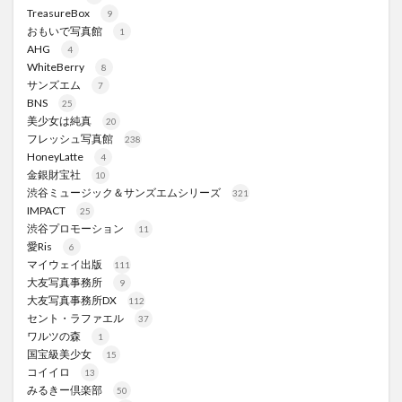
TreasureBox
9
おもいで写真館
1
AHG
4
WhiteBerry
8
サンズエム
7
BNS
25
美少女は純真
20
フレッシュ写真館
238
HoneyLatte
4
金銀財宝社
10
渋谷ミュージック＆サンズエムシリーズ
321
IMPACT
25
渋谷プロモーション
11
愛Ris
6
マイウェイ出版
111
大友写真事務所
9
大友写真事務所DX
112
セント・ラファエル
37
ワルツの森
1
国宝級美少女
15
コイイロ
13
みるきー倶楽部
50