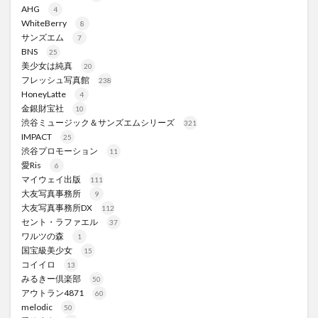
AHG
4
WhiteBerry
8
サンズエム
7
BNS
25
美少女は純真
20
フレッシュ写真館
238
HoneyLatte
4
金銀財宝社
10
渋谷ミュージック＆サンズエムシリーズ
321
IMPACT
25
渋谷プロモーション
11
愛Ris
6
マイウェイ出版
111
大友写真事務所
9
大友写真事務所DX
112
セント・ラファエル
37
ワルツの森
1
国宝級美少女
15
コイイロ
13
みるきー倶楽部
50
アウトラン4871
60
melodic
50