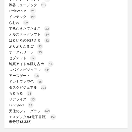
渋谷ミュージック
257
LittleVenus
21
インテック
198
らむね
19
半熟むきたてたまご
23
オルスタックソフト
39
はるいろのおひさま
32
ぷりぷりたまご
93
オータムリーフ
35
セプテット
6
純真アイドル独り占め
64
スパイスビジュアル
441
アースゲート
120
ドレミファ空色
16
タスクビジュアル
313
ちるちる
61
リアライズ
35
FancyIdol
21
天使のフォトグラフ
463
エスデジタル(電子書籍)
157
未分類
(3,338)