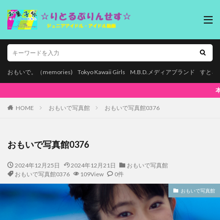
おもいで。（memories)
Tokyo Kawaii Girls
M.B.D.メディアブランド
すとろ
本ページはプロモーションが含まれています。【お
HOME
おもいで写真館
おもいで写真館0376
おもいで写真館0376
2024年12月25日
2024年12月21日
おもいで写真館
おもいで写真館0376
109View
0件
おもいで写真館