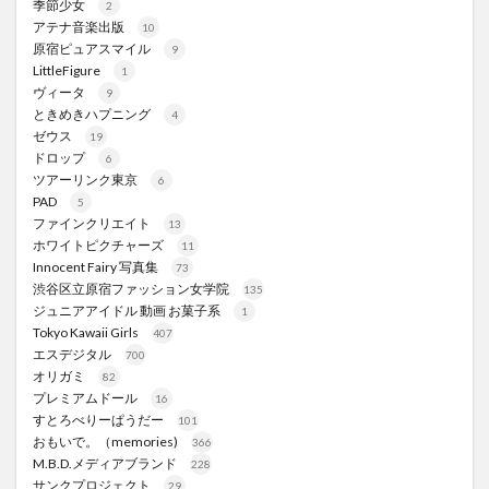
季節少女
2
アテナ音楽出版
10
原宿ピュアスマイル
9
LittleFigure
1
ヴィータ
9
ときめきハプニング
4
ゼウス
19
ドロップ
6
ツアーリンク東京
6
PAD
5
ファインクリエイト
13
ホワイトピクチャーズ
11
Innocent Fairy 写真集
73
渋谷区立原宿ファッション女学院
135
ジュニアアイドル 動画 お菓子系
1
Tokyo Kawaii Girls
407
エスデジタル
700
オリガミ
82
プレミアムドール
16
すとろべりーぱうだー
101
おもいで。（memories)
366
M.B.D.メディアブランド
228
サンクプロジェクト
29