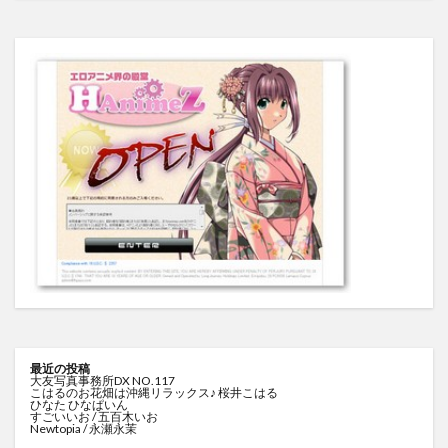
最近の投稿
大友写真事務所DX NO.117
こはるのお花畑は沖縄リラックス♪ 桜井こはる
ひなた ひなぱいん
すごいいお / 五百木いお
Newtopia / 永瀬永茉