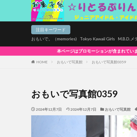
注目キーワード
おもいで。（memories)
Tokyo Kawaii Girls
M.B.D
モーションが含まれています。【お菓子系は全商品マルチデバイス再生対応!】W
HOME
おもいで写真館
おもいで写真館0359
おもいで写真館0359
2024年12月7日
2024年12月7日
おもいで写真館