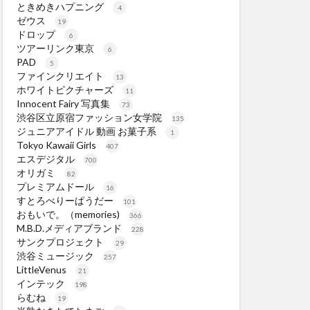
ときめきハプニング
4
ゼウス
19
ドロップ
6
ツアーリンク東京
6
PAD
5
ファインクリエイト
13
ホワイトピクチャーズ
11
Innocent Fairy 写真集
73
渋谷区立原宿ファッション女学院
135
ジュニアアイドル 動画 お菓子系
1
Tokyo Kawaii Girls
407
エスデジタル
700
オリガミ
82
プレミアムドール
16
すとろべりーぱうだー
101
おもいで。（memories)
366
M.B.D.メディアブランド
228
サンクプロジェクト
29
渋谷ミュージック
257
LittleVenus
21
インテック
198
らむね
19