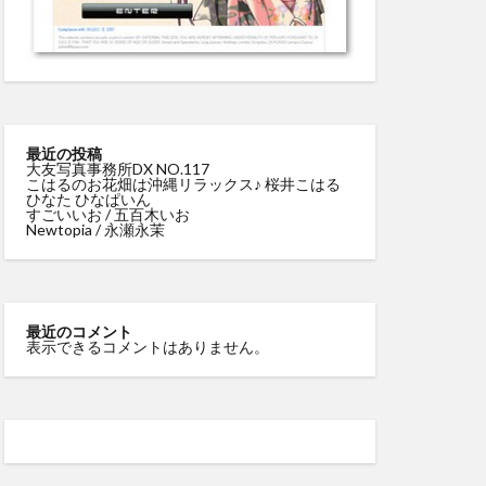
最近の投稿
大友写真事務所DX NO.117
こはるのお花畑は沖縄リラックス♪ 桜井こはる
ひなた ひなぱいん
すごいいお / 五百木いお
Newtopia / 永瀬永茉
最近のコメント
表示できるコメントはありません。