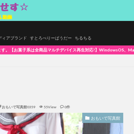
.メディアブランド
すとろべりーぱうだー
ちるちる
indowsOS、Mac、スマホ(iPhone / Android)、タブ
おもいで写真館0359
55View
0件
おもいで写真館