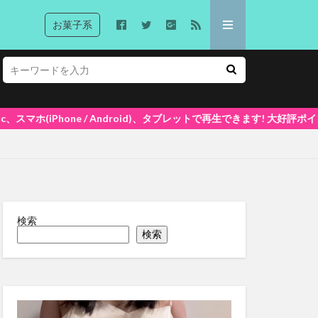
お菓子系
レットで再生できます! 大好評ポイントシステム5%還元中(1ポイント=1円換
検索
検索