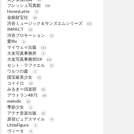
フレッシュ写真館
238
HoneyLatte
4
金銀財宝社
10
渋谷ミュージック＆サンズエムシリーズ
321
IMPACT
25
渋谷プロモーション
11
愛Ris
6
マイウェイ出版
111
大友写真事務所
9
大友写真事務所DX
112
セント・ラファエル
37
ワルツの森
1
国宝級美少女
15
コイイロ
13
みるきー倶楽部
50
アウトラン4871
60
melodic
50
季節少女
2
アテナ音楽出版
10
原宿ピュアスマイル
9
LittleFigure
1
ヴィータ
9