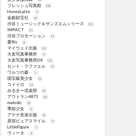
フレッシュ写真館
238
HoneyLatte
4
金銀財宝社
10
渋谷ミュージック＆サンズエムシリーズ
321
IMPACT
25
渋谷プロモーション
11
愛Ris
6
マイウェイ出版
111
大友写真事務所
9
大友写真事務所DX
112
セント・ラファエル
37
ワルツの森
1
国宝級美少女
15
コイイロ
13
みるきー倶楽部
50
アウトラン4871
60
melodic
50
季節少女
2
アテナ音楽出版
10
原宿ピュアスマイル
9
LittleFigure
1
ヴィータ
9