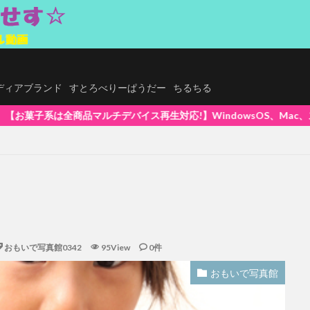
.メディアブランド
すとろべりーぱうだー
ちるちる
】WindowsOS、Mac、スマホ(iPhone / Android)、タ
おもいで写真館0342
95View
0件
おもいで写真館