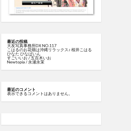
最近の投稿
大友写真事務所DX NO.117
こはるのお花畑は沖縄リラックス♪ 桜井こはる
ひなた ひなぱいん
すごいいお / 五百木いお
Newtopia / 永瀬永茉
最近のコメント
表示できるコメントはありません。