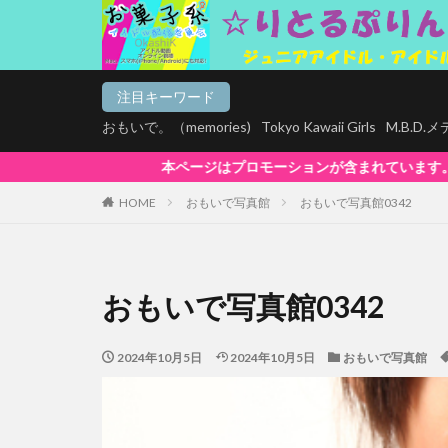
注目キーワード
おもいで。（memories)
Tokyo Kawaii Girls
M.B.D
プロモーションが含まれています。【お菓子系は全商品マルチデバイス再生対応!
HOME
おもいで写真館
おもいで写真館0342
おもいで写真館0342
2024年10月5日
2024年10月5日
おもいで写真館