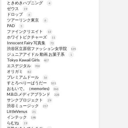
ときめきハプニング
4
ゼウス
19
ドロップ
6
ツアーリンク東京
6
PAD
5
ファインクリエイト
13
ホワイトピクチャーズ
11
Innocent Fairy 写真集
73
渋谷区立原宿ファッション女学院
135
ジュニアアイドル 動画 お菓子系
1
Tokyo Kawaii Girls
407
エスデジタル
700
オリガミ
82
プレミアムドール
16
すとろべりーぱうだー
101
おもいで。（memories)
366
M.B.D.メディアブランド
228
サンクプロジェクト
29
渋谷ミュージック
257
LittleVenus
21
インテック
198
らむね
19