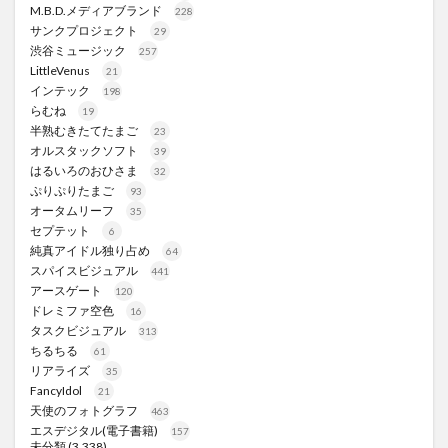
M.B.D.メディアブランド
228
サンクプロジェクト
29
渋谷ミュージック
257
LittleVenus
21
インテック
198
らむね
19
半熟むきたてたまご
23
オルスタックソフト
39
はるいろのおひさま
32
ぷりぷりたまご
93
オータムリーフ
35
セプテット
6
純真アイドル独り占め
64
スパイスビジュアル
441
アースゲート
120
ドレミファ空色
16
タスクビジュアル
313
ちるちる
61
リアライズ
35
FancyIdol
21
天使のフォトグラフ
463
エスデジタル(電子書籍)
157
未分類
(3,338)