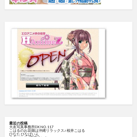
最近の投稿
大友写真事務所DX NO.117
こはるのお花畑は沖縄リラックス♪ 桜井こはる
ひなた ひなぱいん