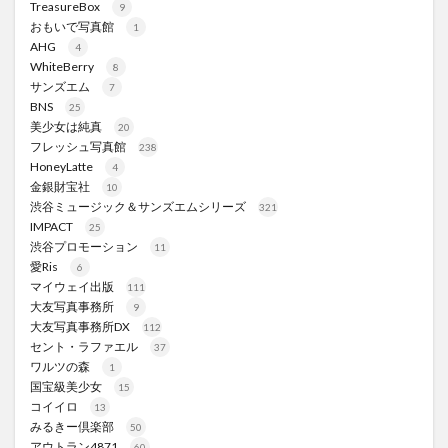
TreasureBox
9
おもいで写真館
1
AHG
4
WhiteBerry
8
サンズエム
7
BNS
25
美少女は純真
20
フレッシュ写真館
238
HoneyLatte
4
金銀財宝社
10
渋谷ミュージック＆サンズエムシリーズ
321
IMPACT
25
渋谷プロモーション
11
愛Ris
6
マイウェイ出版
111
大友写真事務所
9
大友写真事務所DX
112
セント・ラファエル
37
ワルツの森
1
国宝級美少女
15
コイイロ
13
みるきー倶楽部
50
アウトラン4871
60