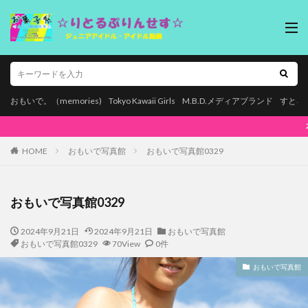
おもいで。（memories)
Tokyo Kawaii Girls
M.B.D.メディアブランド
すとろ
本ページはプロモーションが含まれています。【
HOME
おもいで写真館
おもいで写真館0329
おもいで写真館0329
2024年9月21日
2024年9月21日
おもいで写真館
おもいで写真館0329
70View
0件
おもいで写真館