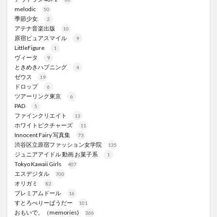
melodic
50
季節少女
2
アテナ音楽出版
10
原宿ピュアスマイル
9
LittleFigure
1
ヴィータ
9
ときめきハプニング
4
ゼウス
19
ドロップ
6
ツアーリンク東京
6
PAD
5
ファインクリエイト
13
ホワイトピクチャーズ
11
Innocent Fairy 写真集
73
渋谷区立原宿ファッション女学院
135
ジュニアアイドル 動画 お菓子系
1
Tokyo Kawaii Girls
407
エスデジタル
700
オリガミ
82
プレミアムドール
16
すとろべりーぱうだー
101
おもいで。（memories)
366