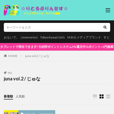
おもいで。（memories)
Tokyo Kawaii Girls
M.B.D.メディアブランド
すとろ
で再生できます! 大好評ポイントシステム5%還元中(1ポイント=1円換算) 初めてでも安
HOME
juna vol.2 / じゅな
TAG
juna vol.2 / じゅな
新着順
人気順
おもいで。（memories)