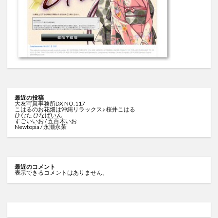
最近の投稿
大友写真事務所DX NO.117
こはるのお花畑は沖縄リラックス♪ 桜井こはる
ひなた ひなぱいん
すごいいお / 五百木いお
Newtopia / 永瀬永茉
最近のコメント
表示できるコメントはありません。