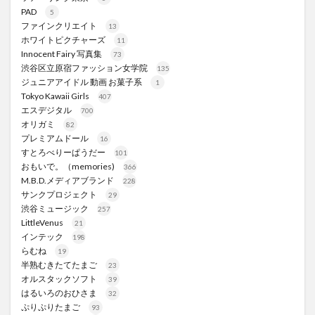
PAD
5
ファインクリエイト
13
ホワイトピクチャーズ
11
Innocent Fairy 写真集
73
渋谷区立原宿ファッション女学院
135
ジュニアアイドル 動画 お菓子系
1
Tokyo Kawaii Girls
407
エスデジタル
700
オリガミ
82
プレミアムドール
16
すとろべりーぱうだー
101
おもいで。（memories)
366
M.B.D.メディアブランド
228
サンクプロジェクト
29
渋谷ミュージック
257
LittleVenus
21
インテック
198
らむね
19
半熟むきたてたまご
23
オルスタックソフト
39
はるいろのおひさま
32
ぷりぷりたまご
93