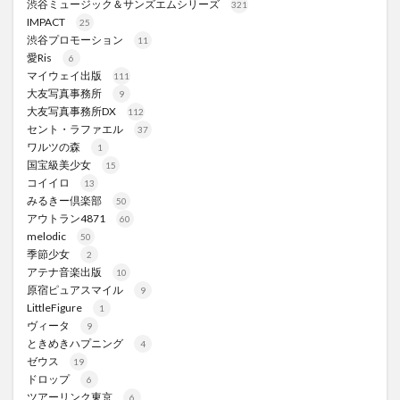
渋谷ミュージック＆サンズエムシリーズ
321
IMPACT
25
渋谷プロモーション
11
愛Ris
6
マイウェイ出版
111
大友写真事務所
9
大友写真事務所DX
112
セント・ラファエル
37
ワルツの森
1
国宝級美少女
15
コイイロ
13
みるきー倶楽部
50
アウトラン4871
60
melodic
50
季節少女
2
アテナ音楽出版
10
原宿ピュアスマイル
9
LittleFigure
1
ヴィータ
9
ときめきハプニング
4
ゼウス
19
ドロップ
6
ツアーリンク東京
6