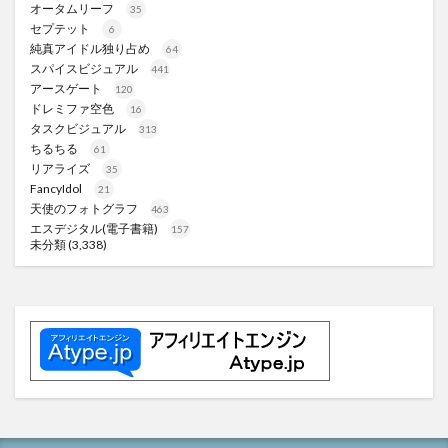
オータムリーフ
35
セプテット
6
純真アイドル独り占め
64
スパイスビジュアル
441
アースゲート
120
ドレミファ空色
16
タスクビジュアル
313
ちるちる
61
リアライズ
35
FancyIdol
21
天使のフォトグラフ
463
エスデジタル(電子書籍)
157
未分類
(3,338)