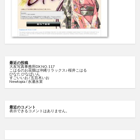
最近の投稿
大友写真事務所DX NO.117
こはるのお花畑は沖縄リラックス♪ 桜井こはる
ひなた ひなぱいん
すごいいお / 五百木いお
Newtopia / 永瀬永茉
最近のコメント
表示できるコメントはありません。