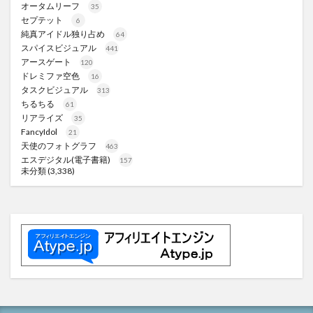
オータムリーフ
35
セプテット
6
純真アイドル独り占め
64
スパイスビジュアル
441
アースゲート
120
ドレミファ空色
16
タスクビジュアル
313
ちるちる
61
リアライズ
35
FancyIdol
21
天使のフォトグラフ
463
エスデジタル(電子書籍)
157
未分類
(3,338)