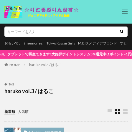
おもいで。（memories)
Tokyo Kawaii Girls
M.B.D.メディアブランド
すとろ
ットで再生できます! 大好評ポイントシステム5%還元中(1ポイント=1円換算) 初めてで
HOME
haruko vol.3 / はるこ
TAG
haruko vol.3 / はるこ
新着順
人気順
おもいで。（memories)