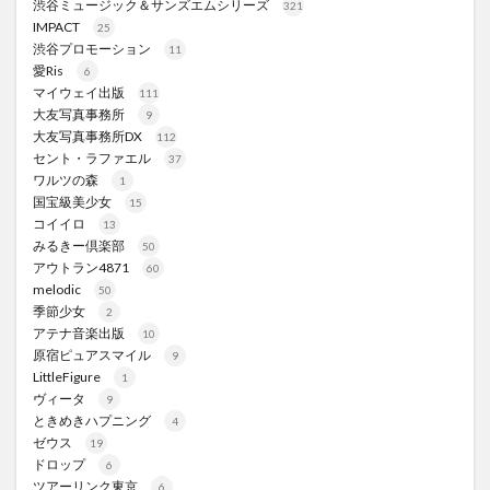
渋谷ミュージック＆サンズエムシリーズ
321
IMPACT
25
渋谷プロモーション
11
愛Ris
6
マイウェイ出版
111
大友写真事務所
9
大友写真事務所DX
112
セント・ラファエル
37
ワルツの森
1
国宝級美少女
15
コイイロ
13
みるきー倶楽部
50
アウトラン4871
60
melodic
50
季節少女
2
アテナ音楽出版
10
原宿ピュアスマイル
9
LittleFigure
1
ヴィータ
9
ときめきハプニング
4
ゼウス
19
ドロップ
6
ツアーリンク東京
6