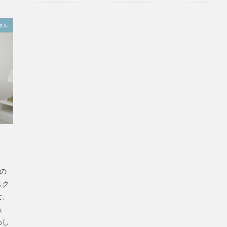
タル
らの
スク
女、
表
わし