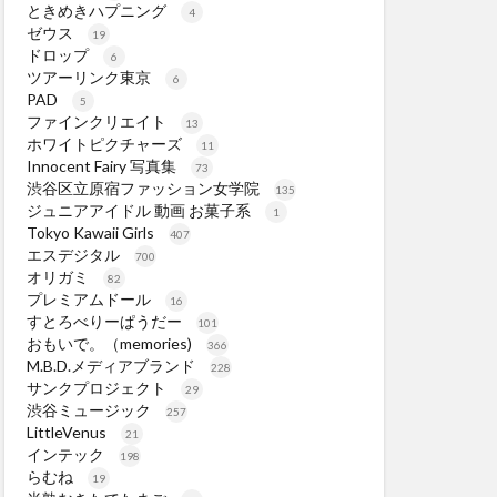
ときめきハプニング
4
ゼウス
19
ドロップ
6
ツアーリンク東京
6
PAD
5
ファインクリエイト
13
ホワイトピクチャーズ
11
Innocent Fairy 写真集
73
渋谷区立原宿ファッション女学院
135
ジュニアアイドル 動画 お菓子系
1
Tokyo Kawaii Girls
407
エスデジタル
700
オリガミ
82
プレミアムドール
16
すとろべりーぱうだー
101
おもいで。（memories)
366
M.B.D.メディアブランド
228
サンクプロジェクト
29
渋谷ミュージック
257
LittleVenus
21
インテック
198
らむね
19