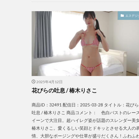
エスデジ
2025年4月12日
花びらの吐息 / 椿木りさこ
商品ID：32491 配信日：2025-03-28 タイトル：花び
吐息 / 椿木りさこ 商品コメント： 色白バストのレー
イーンで大注目。超ハイレグ姿が話題のスレンダー美
椿木りさこ。愛くるしい笑顔とドキッとさせる大人の
情、大胆なポージングや仕草が盛りだくさん！ふわふ