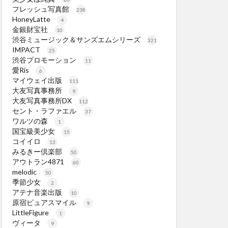
フレッシュ写真館
238
HoneyLatte
4
金銀財宝社
10
渋谷ミュージック＆サンズエムシリーズ
321
IMPACT
25
渋谷プロモーション
11
愛Ris
6
マイウェイ出版
111
大友写真事務所
9
大友写真事務所DX
112
セント・ラファエル
37
ワルツの森
1
国宝級美少女
15
コイイロ
13
みるきー倶楽部
50
アウトラン4871
60
melodic
50
季節少女
2
アテナ音楽出版
10
原宿ピュアスマイル
9
LittleFigure
1
ヴィータ
9