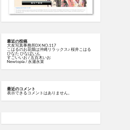
最近の投稿
大友写真事務所DX NO.117
こはるのお花畑は沖縄リラックス♪ 桜井こはる
ひなた ひなぱいん
すごいいお / 五百木いお
Newtopia / 永瀬永茉
最近のコメント
表示できるコメントはありません。