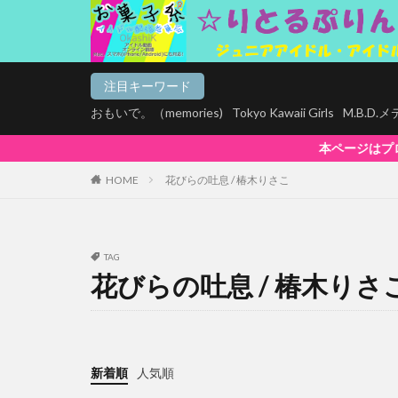
注目キーワード
おもいで。（memories)
Tokyo Kawaii Girls
M.B.D
本ページはプロモーションが含まれています
HOME
花びらの吐息 / 椿木りさこ
TAG
花びらの吐息 / 椿木りさ
新着順
人気順