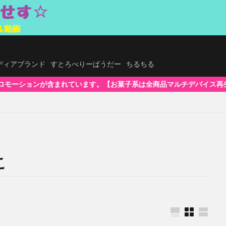
.メディアブランド
すとろべりーぱうだー
ちるちる
。【お菓子系は全商品マルチデバイス再生対応!】WindowsOS、Mac、
こ