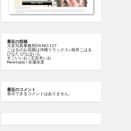
最近の投稿
大友写真事務所DX NO.117
こはるのお花畑は沖縄リラックス♪ 桜井こはる
ひなた ひなぱいん
すごいいお / 五百木いお
Newtopia / 永瀬永茉
最近のコメント
表示できるコメントはありません。