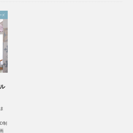
ーズ
ール
めま
D制
画