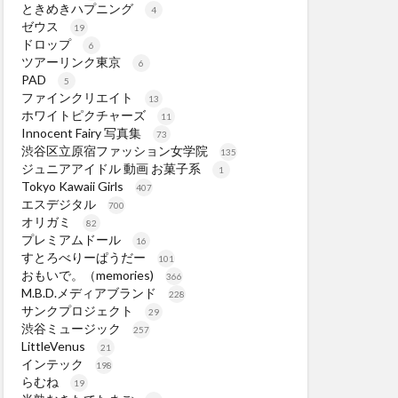
ときめきハプニング
4
ゼウス
19
ドロップ
6
ツアーリンク東京
6
PAD
5
ファインクリエイト
13
ホワイトピクチャーズ
11
Innocent Fairy 写真集
73
渋谷区立原宿ファッション女学院
135
ジュニアアイドル 動画 お菓子系
1
Tokyo Kawaii Girls
407
エスデジタル
700
オリガミ
82
プレミアムドール
16
すとろべりーぱうだー
101
おもいで。（memories)
366
M.B.D.メディアブランド
228
サンクプロジェクト
29
渋谷ミュージック
257
LittleVenus
21
インテック
198
らむね
19