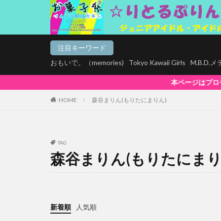
注目キーワード
おもいで。（memories)
Tokyo Kawaii Girls
M.B.D
本ページはプロモーションが含まれています。
HOME
森谷まりん(もりたにまりん)
TAG
森谷まりん(もりたにまり
新着順
人気順