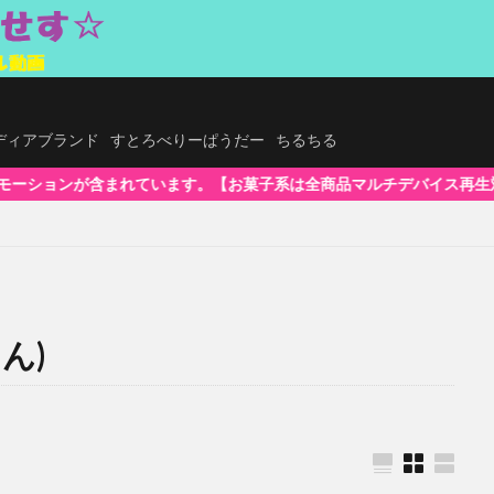
.メディアブランド
すとろべりーぱうだー
ちるちる
【お菓子系は全商品マルチデバイス再生対応!】WindowsOS、Mac、ス
ん)