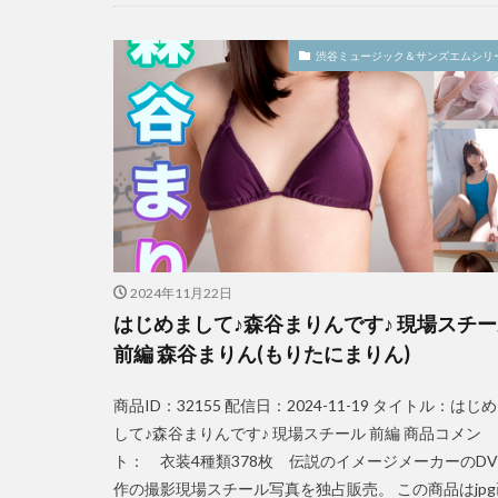
渋谷ミュージック＆サンズエムシリ
2024年11月22日
はじめまして♪森谷まりんです♪ 現場スチ
前編 森谷まりん(もりたにまりん)
商品ID：32155 配信日：2024-11-19 タイトル：はじ
して♪森谷まりんです♪ 現場スチール 前編 商品コメン
ト： 衣装4種類378枚 伝説のイメージメーカーのDV
作の撮影現場スチール写真を独占販売。 この商品はjpg