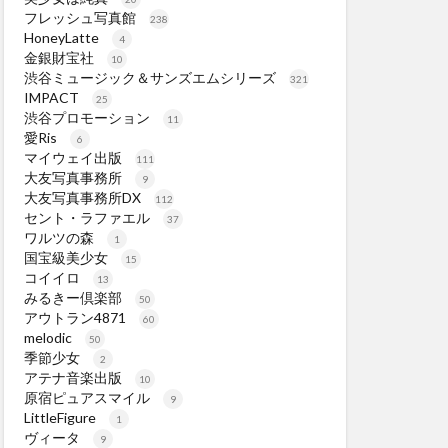
フレッシュ写真館
238
HoneyLatte
4
金銀財宝社
10
渋谷ミュージック＆サンズエムシリーズ
321
IMPACT
25
渋谷プロモーション
11
愛Ris
6
マイウェイ出版
111
大友写真事務所
9
大友写真事務所DX
112
セント・ラファエル
37
ワルツの森
1
国宝級美少女
15
コイイロ
13
みるきー倶楽部
50
アウトラン4871
60
melodic
50
季節少女
2
アテナ音楽出版
10
原宿ピュアスマイル
9
LittleFigure
1
ヴィータ
9