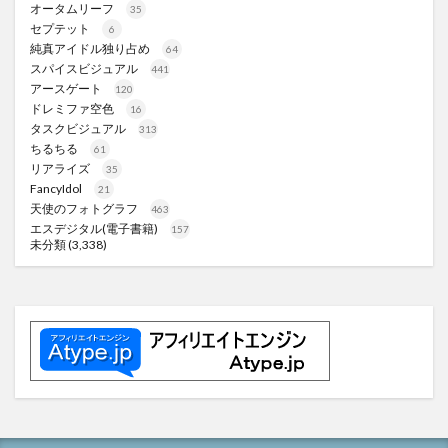
オータムリーフ
35
セプテット
6
純真アイドル独り占め
64
スパイスビジュアル
441
アースゲート
120
ドレミファ空色
16
タスクビジュアル
313
ちるちる
61
リアライズ
35
FancyIdol
21
天使のフォトグラフ
463
エスデジタル(電子書籍)
157
未分類
(3,338)