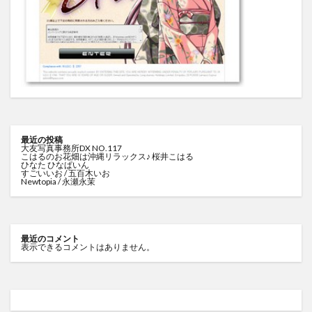
最近の投稿
大友写真事務所DX NO.117
こはるのお花畑は沖縄リラックス♪ 桜井こはる
ひなた ひなぱいん
すごいいお / 五百木いお
Newtopia / 永瀬永茉
最近のコメント
表示できるコメントはありません。