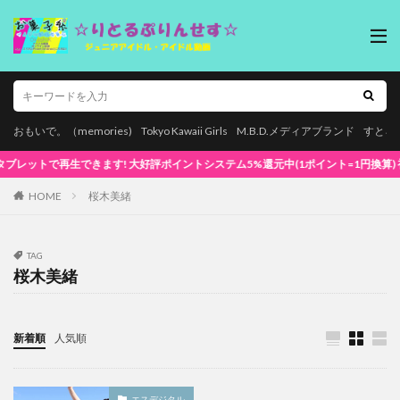
おもいで。（memories)
Tokyo Kawaii Girls
M.B.D.メディアブランド
すとろ
再生できます! 大好評ポイントシステム5%還元中(1ポイント=1円換算) 初めてでも安
HOME
桜木美緒
TAG
桜木美緒
新着順
人気順
エスデジタル