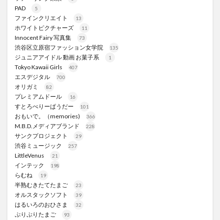
PAD
5
ファインクリエイト
13
ホワイトピクチャーズ
11
Innocent Fairy 写真集
73
渋谷区立原宿ファッション女学院
135
ジュニアアイドル 動画 お菓子系
1
Tokyo Kawaii Girls
407
エスデジタル
700
オリガミ
82
プレミアムドール
16
すとろべりーぱうだー
101
おもいで。（memories)
366
M.B.D.メディアブランド
228
サンクプロジェクト
29
渋谷ミュージック
257
LittleVenus
21
インテック
198
らむね
19
半熟むきたてたまご
23
オルスタックソフト
39
はるいろのおひさま
32
ぷりぷりたまご
93