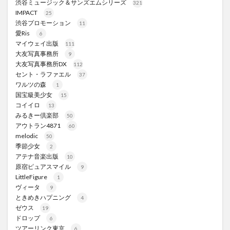
渋谷ミュージック＆サンズエムシリーズ
321
IMPACT
25
渋谷プロモーション
11
愛Ris
6
マイウェイ出版
111
大友写真事務所
9
大友写真事務所DX
112
セント・ラファエル
37
ワルツの森
1
国宝級美少女
15
コイイロ
13
みるきー倶楽部
50
アウトラン4871
60
melodic
50
季節少女
2
アテナ音楽出版
10
原宿ピュアスマイル
9
LittleFigure
1
ヴィータ
9
ときめきハプニング
4
ゼウス
19
ドロップ
6
ツアーリンク東京
6