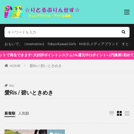
おもいで。（memories)
Tokyo Kawaii Girls
M.B.D.メディアブランド
すとろ
きます! 大好評ポイントシステム5%還元中(1ポイント=1円換算) 初めてでも安心な簡単
HOME
愛Ris / 碧いときめき
TAG
愛Ris / 碧いときめき
新着順
人気順
愛Ris