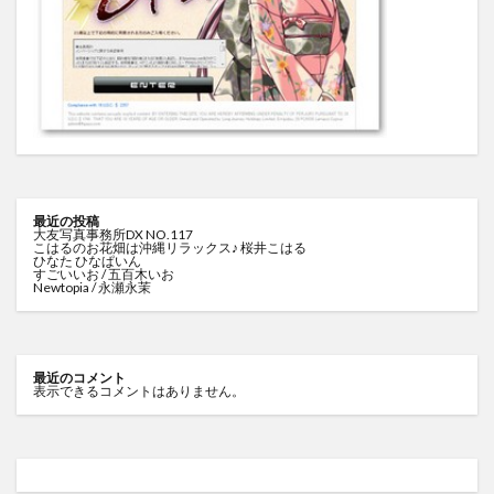
最近の投稿
大友写真事務所DX NO.117
こはるのお花畑は沖縄リラックス♪ 桜井こはる
ひなた ひなぱいん
すごいいお / 五百木いお
Newtopia / 永瀬永茉
最近のコメント
表示できるコメントはありません。