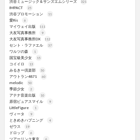
渋谷ミュージック＆サンズエムシリーズ
321
IMPACT
25
渋谷プロモーション
11
愛Ris
6
マイウェイ出版
111
大友写真事務所
9
大友写真事務所DX
112
セント・ラファエル
37
ワルツの森
1
国宝級美少女
15
コイイロ
13
みるきー倶楽部
50
アウトラン4871
60
melodic
50
季節少女
2
アテナ音楽出版
10
原宿ピュアスマイル
9
LittleFigure
1
ヴィータ
9
ときめきハプニング
4
ゼウス
19
ドロップ
6
ツアーリンク東京
6