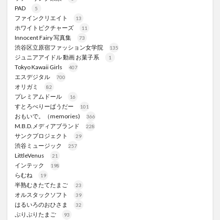
PAD
5
ファインクリエイト
13
ホワイトピクチャーズ
11
Innocent Fairy 写真集
73
渋谷区立原宿ファッション女学院
135
ジュニアアイドル 動画 お菓子系
1
Tokyo Kawaii Girls
407
エスデジタル
700
オリガミ
82
プレミアムドール
16
すとろべりーぱうだー
101
おもいで。（memories)
366
M.B.D.メディアブランド
228
サンクプロジェクト
29
渋谷ミュージック
257
LittleVenus
21
インテック
198
らむね
19
半熟むきたてたまご
23
オルスタックソフト
39
はるいろのおひさま
32
ぷりぷりたまご
93