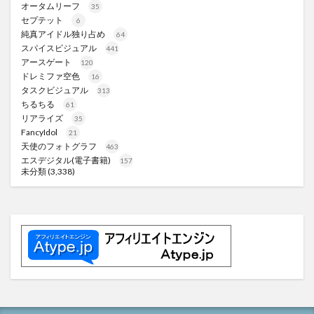
オータムリーフ
35
セプテット
6
純真アイドル独り占め
64
スパイスビジュアル
441
アースゲート
120
ドレミファ空色
16
タスクビジュアル
313
ちるちる
61
リアライズ
35
FancyIdol
21
天使のフォトグラフ
463
エスデジタル(電子書籍)
157
未分類
(3,338)