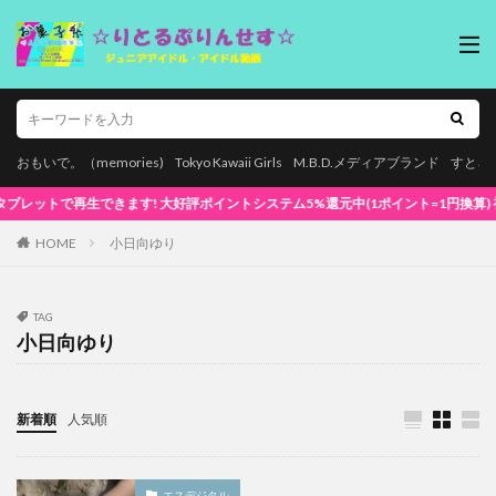
おもいで。（memories)
Tokyo Kawaii Girls
M.B.D.メディアブランド
すとろ
再生できます! 大好評ポイントシステム5%還元中(1ポイント=1円換算) 初めてでも安心
HOME
小日向ゆり
TAG
小日向ゆり
新着順
人気順
エスデジタル