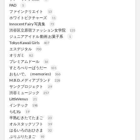
PAD
5
ファインクリエイト
13
ホワイトピクチャーズ
11
Innocent Fairy 写真集
73
渋谷区立原宿ファッション女学院
135
ジュニアアイドル 動画 お菓子系
1
Tokyo Kawaii Girls
407
エスデジタル
700
オリガミ
82
プレミアムドール
16
すとろべりーぱうだー
101
おもいで。（memories)
366
M.B.D.メディアブランド
228
サンクプロジェクト
29
渋谷ミュージック
257
LittleVenus
21
インテック
198
らむね
19
半熟むきたてたまご
23
オルスタックソフト
39
はるいろのおひさま
32
ぷりぷりたまご
93