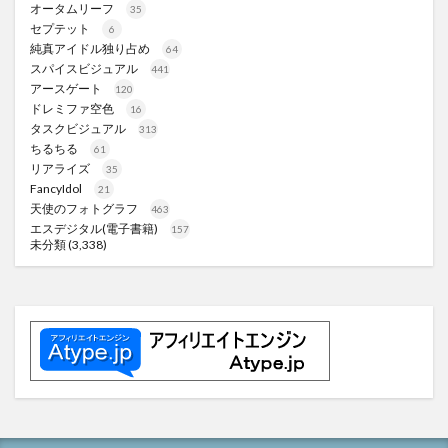
オータムリーフ
35
セプテット
6
純真アイドル独り占め
64
スパイスビジュアル
441
アースゲート
120
ドレミファ空色
16
タスクビジュアル
313
ちるちる
61
リアライズ
35
FancyIdol
21
天使のフォトグラフ
463
エスデジタル(電子書籍)
157
未分類
(3,338)