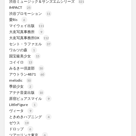
渋谷ミュージック＆サンズエムシリーズ
321
IMPACT
25
渋谷プロモーション
11
愛Ris
6
マイウェイ出版
111
大友写真事務所
9
大友写真事務所DX
112
セント・ラファエル
37
ワルツの森
1
国宝級美少女
15
コイイロ
13
みるきー倶楽部
50
アウトラン4871
60
melodic
50
季節少女
2
アテナ音楽出版
10
原宿ピュアスマイル
9
LittleFigure
1
ヴィータ
9
ときめきハプニング
4
ゼウス
19
ドロップ
6
ツアーリンク東京
6