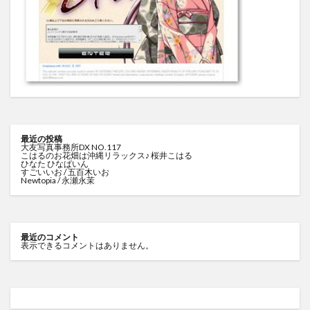
最近の投稿
大友写真事務所DX NO.117
こはるのお花畑は沖縄リラックス♪ 桜井こはる
ひなた ひなぱいん
すごいいお / 五百木いお
Newtopia / 永瀬永茉
最近のコメント
表示できるコメントはありません。