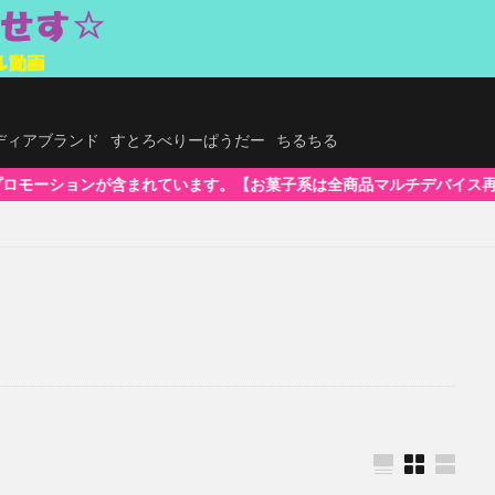
.メディアブランド
すとろべりーぱうだー
ちるちる
す。【お菓子系は全商品マルチデバイス再生対応!】WindowsOS、Mac