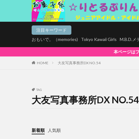
注目キーワード
おもいで。（memories)
Tokyo Kawaii Girls
M.B.D
本ページはプロモーションが含まれていま
HOME
大友写真事務所DX NO.54
TAG
大友写真事務所DX NO.54
新着順
人気順