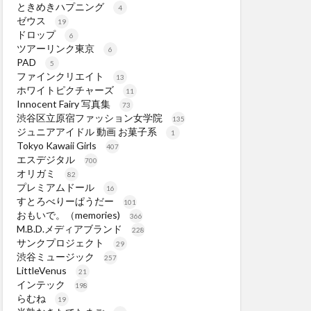
ときめきハプニング
4
ゼウス
19
ドロップ
6
ツアーリンク東京
6
PAD
5
ファインクリエイト
13
ホワイトピクチャーズ
11
Innocent Fairy 写真集
73
渋谷区立原宿ファッション女学院
135
ジュニアアイドル 動画 お菓子系
1
Tokyo Kawaii Girls
407
エスデジタル
700
オリガミ
82
プレミアムドール
16
すとろべりーぱうだー
101
おもいで。（memories)
366
M.B.D.メディアブランド
228
サンクプロジェクト
29
渋谷ミュージック
257
LittleVenus
21
インテック
198
らむね
19