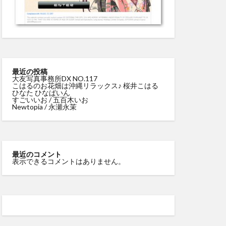
最近の投稿
大友写真事務所DX NO.117
こはるのお花畑は沖縄リラックス♪ 桜井こはる
ひなた ひなぱいん
すごいいお / 五百木いお
Newtopia / 永瀬永茉
最近のコメント
表示できるコメントはありません。