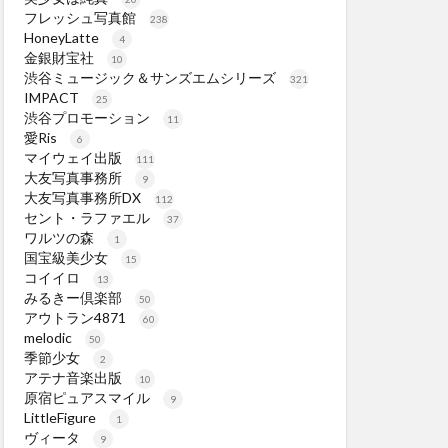
フレッシュ写真館
238
HoneyLatte
4
金銀財宝社
10
渋谷ミュージック＆サンズエムシリーズ
321
IMPACT
25
渋谷プロモーション
11
愛Ris
6
マイウェイ出版
111
大友写真事務所
9
大友写真事務所DX
112
セント・ラファエル
37
ワルツの森
1
国宝級美少女
15
コイイロ
13
みるきー倶楽部
50
アウトラン4871
60
melodic
50
季節少女
2
アテナ音楽出版
10
原宿ピュアスマイル
9
LittleFigure
1
ヴィータ
9