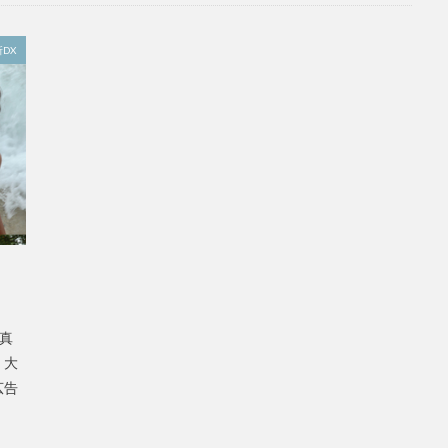
DX
写真
】大
広告