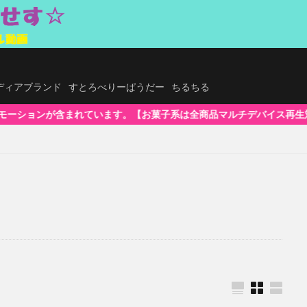
.メディアブランド
すとろべりーぱうだー
ちるちる
【お菓子系は全商品マルチデバイス再生対応!】WindowsOS、Mac、ス