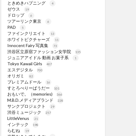
ときめきハプニング
4
ゼウス
19
ドロップ
6
ツアーリンク東京
6
PAD
5
ファインクリエイト
13
ホワイトピクチャーズ
11
Innocent Fairy 写真集
73
渋谷区立原宿ファッション女学院
135
ジュニアアイドル 動画 お菓子系
1
Tokyo Kawaii Girls
407
エスデジタル
700
オリガミ
82
プレミアムドール
16
すとろべりーぱうだー
101
おもいで。（memories)
366
M.B.D.メディアブランド
228
サンクプロジェクト
29
渋谷ミュージック
257
LittleVenus
21
インテック
198
らむね
19