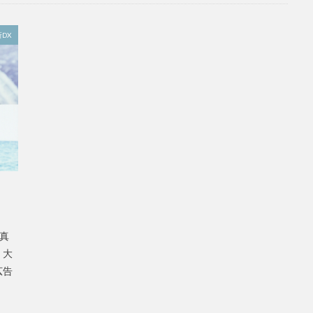
DX
写真
】大
広告