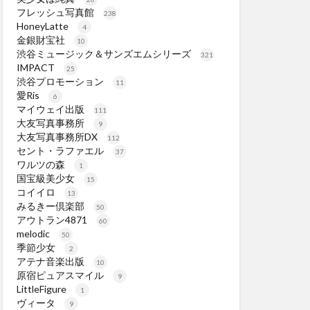
フレッシュ写真館
238
HoneyLatte
4
金銀財宝社
10
渋谷ミュージック＆サンズエムシリーズ
321
IMPACT
25
渋谷プロモーション
11
愛Ris
6
マイウェイ出版
111
大友写真事務所
9
大友写真事務所DX
112
セント・ラファエル
37
ワルツの森
1
国宝級美少女
15
コイイロ
13
みるきー倶楽部
50
アウトラン4871
60
melodic
50
季節少女
2
アテナ音楽出版
10
原宿ピュアスマイル
9
LittleFigure
1
ヴィータ
9