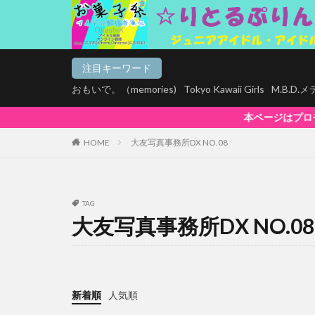
注目キーワード
おもいで。（memories)
Tokyo Kawaii Girls
M.B.D
本ページはプロモーションが含まれています。
HOME
大友写真事務所DX NO.08
TAG
大友写真事務所DX NO.08
新着順
人気順