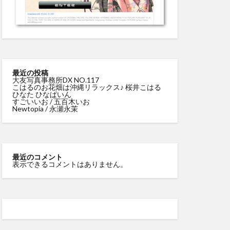
最近の投稿
大友写真事務所DX NO.117
こはるのお花畑は沖縄リラックス♪ 桜井こはる
ひなた ひなぱいん
すごいいお / 五百木いお
Newtopia / 永瀬永茉
最近のコメント
表示できるコメントはありません。