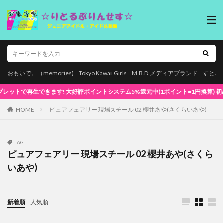
おもいで。（memories)
Tokyo Kawaii Girls
M.B.D.メディアブランド
すとろ
生できます! 大好評ポイントシステム5%還元中(1ポイント=1円換算) 初めてでも安心な
HOME
ピュアフェアリー 現場スチール 02 櫻井あや(さくらいあや)
TAG
ピュアフェアリー 現場スチール 02 櫻井あや(さくら
いあや)
新着順
人気順