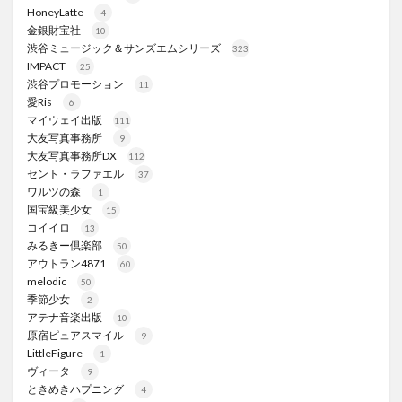
HoneyLatte
4
金銀財宝社
10
渋谷ミュージック＆サンズエムシリーズ
323
IMPACT
25
渋谷プロモーション
11
愛Ris
6
マイウェイ出版
111
大友写真事務所
9
大友写真事務所DX
112
セント・ラファエル
37
ワルツの森
1
国宝級美少女
15
コイイロ
13
みるきー倶楽部
50
アウトラン4871
60
melodic
50
季節少女
2
アテナ音楽出版
10
原宿ピュアスマイル
9
LittleFigure
1
ヴィータ
9
ときめきハプニング
4