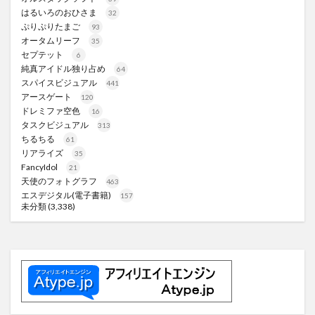
はるいろのおひさま
32
ぷりぷりたまご
93
オータムリーフ
35
セプテット
6
純真アイドル独り占め
64
スパイスビジュアル
441
アースゲート
120
ドレミファ空色
16
タスクビジュアル
313
ちるちる
61
リアライズ
35
FancyIdol
21
天使のフォトグラフ
463
エスデジタル(電子書籍)
157
未分類
(3,338)