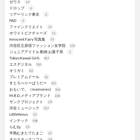
ゼウス
19
ドロップ
6
ツアーリンク東京
6
PAD
5
ファインクリエイト
13
ホワイトピクチャーズ
11
Innocent Fairy 写真集
73
渋谷区立原宿ファッション女学院
135
ジュニアアイドル 動画 お菓子系
1
Tokyo Kawaii Girls
407
エスデジタル
700
オリガミ
82
プレミアムドール
16
すとろべりーぱうだー
101
おもいで。（memories)
366
M.B.D.メディアブランド
228
サンクプロジェクト
29
渋谷ミュージック
257
LittleVenus
21
インテック
198
らむね
19
半熟むきたてたまご
23
オルスタックソフト
39