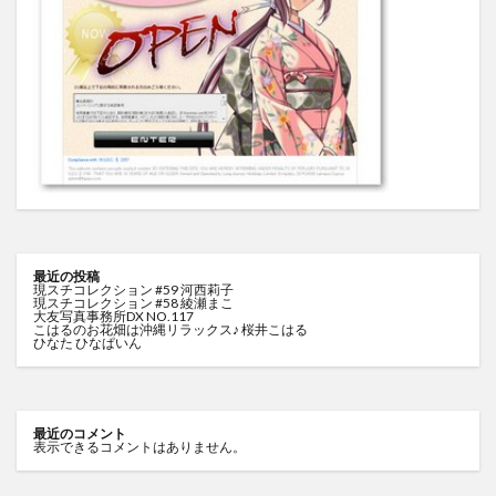
最近の投稿
現スチコレクション #59 河西莉子
現スチコレクション #58 綾瀬まこ
大友写真事務所DX NO.117
こはるのお花畑は沖縄リラックス♪ 桜井こはる
ひなた ひなぱいん
最近のコメント
表示できるコメントはありません。