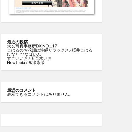
最近の投稿
大友写真事務所DX NO.117
こはるのお花畑は沖縄リラックス♪ 桜井こはる
ひなた ひなぱいん
すごいいお / 五百木いお
Newtopia / 永瀬永茉
最近のコメント
表示できるコメントはありません。