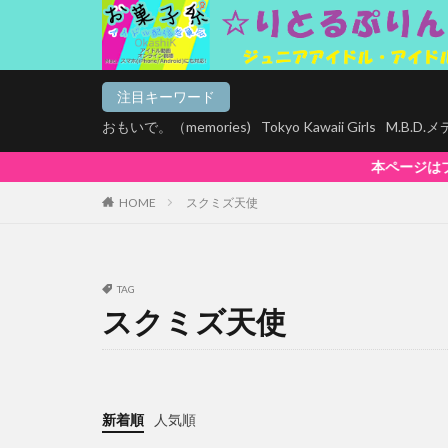
注目キーワード
おもいで。（memories)
Tokyo Kawaii Girls
M.B.D
本ページはプロモーションが含まれていま
HOME
スクミズ天使
TAG
スクミズ天使
新着順
人気順