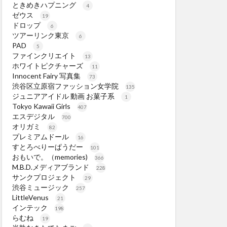
ときめきハプニング
4
ゼウス
19
ドロップ
6
ツアーリンク東京
6
PAD
5
ファインクリエイト
13
ホワイトピクチャーズ
11
Innocent Fairy 写真集
73
渋谷区立原宿ファッション女学院
135
ジュニアアイドル 動画 お菓子系
1
Tokyo Kawaii Girls
407
エスデジタル
700
オリガミ
82
プレミアムドール
16
すとろべりーぱうだー
101
おもいで。（memories)
366
M.B.D.メディアブランド
228
サンクプロジェクト
29
渋谷ミュージック
257
LittleVenus
21
インテック
198
らむね
19