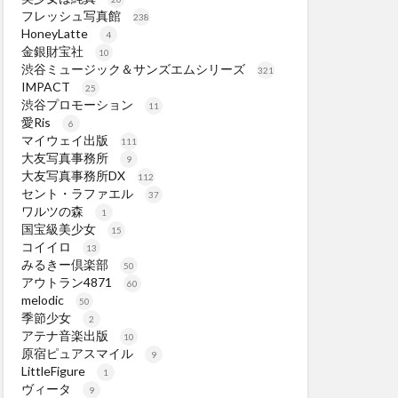
フレッシュ写真館
238
HoneyLatte
4
金銀財宝社
10
渋谷ミュージック＆サンズエムシリーズ
321
IMPACT
25
渋谷プロモーション
11
愛Ris
6
マイウェイ出版
111
大友写真事務所
9
大友写真事務所DX
112
セント・ラファエル
37
ワルツの森
1
国宝級美少女
15
コイイロ
13
みるきー倶楽部
50
アウトラン4871
60
melodic
50
季節少女
2
アテナ音楽出版
10
原宿ピュアスマイル
9
LittleFigure
1
ヴィータ
9