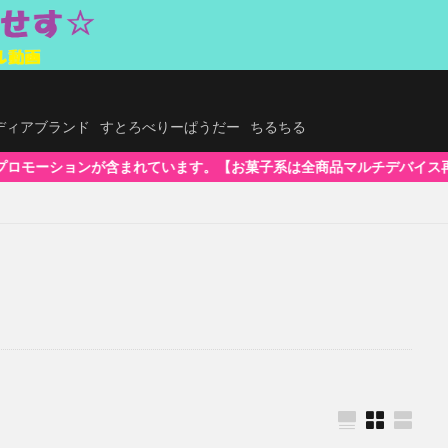
.メディアブランド
すとろべりーぱうだー
ちるちる
す。【お菓子系は全商品マルチデバイス再生対応!】WindowsOS、Mac、