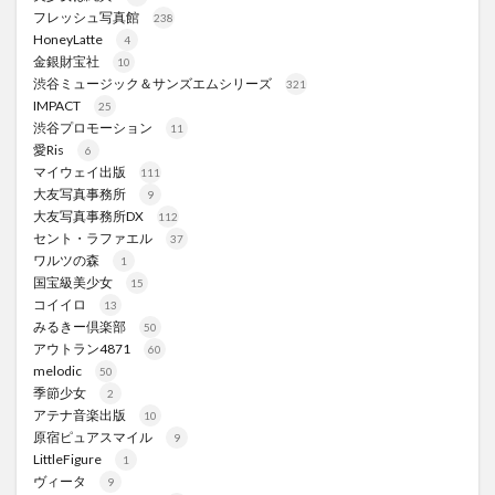
フレッシュ写真館
238
HoneyLatte
4
金銀財宝社
10
渋谷ミュージック＆サンズエムシリーズ
321
IMPACT
25
渋谷プロモーション
11
愛Ris
6
マイウェイ出版
111
大友写真事務所
9
大友写真事務所DX
112
セント・ラファエル
37
ワルツの森
1
国宝級美少女
15
コイイロ
13
みるきー倶楽部
50
アウトラン4871
60
melodic
50
季節少女
2
アテナ音楽出版
10
原宿ピュアスマイル
9
LittleFigure
1
ヴィータ
9