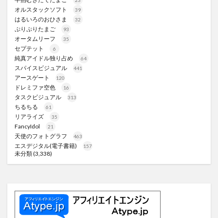
オルスタックソフト
39
はるいろのおひさま
32
ぷりぷりたまご
93
オータムリーフ
35
セプテット
6
純真アイドル独り占め
64
スパイスビジュアル
441
アースゲート
120
ドレミファ空色
16
タスクビジュアル
313
ちるちる
61
リアライズ
35
FancyIdol
21
天使のフォトグラフ
463
エスデジタル(電子書籍)
157
未分類
(3,338)