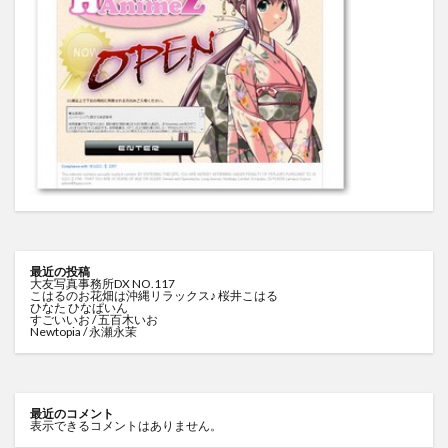
最近の投稿
大友写真事務所DX NO.117
こはるのお花畑は沖縄リラックス♪ 桜井こはる
ひなた ひなぱいん
すごいいお / 五百木いお
Newtopia / 永瀬永茉
最近のコメント
表示できるコメントはありません。