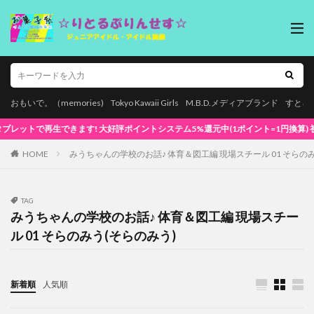
おもいで。（memories)
Tokyo Kawaii Girls
M.B.D.メディアブランド
すとろ
再生できます! 大好評ポイントシステム5%還元中(1ポイント=1円換算) 初めてでも安心
HOME
みうちゃんの学校のお話♪ 体育＆図工編 現場スチール 01 そらの
TAG
みうちゃんの学校のお話♪ 体育＆図工編 現場スチー
ル 01 そらのみう(そらのみう)
新着順
人気順