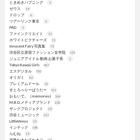
ときめきハプニング
4
ゼウス
19
ドロップ
6
ツアーリンク東京
6
PAD
5
ファインクリエイト
13
ホワイトピクチャーズ
11
Innocent Fairy 写真集
73
渋谷区立原宿ファッション女学院
135
ジュニアアイドル 動画 お菓子系
1
Tokyo Kawaii Girls
407
エスデジタル
700
オリガミ
82
プレミアムドール
16
すとろべりーぱうだー
101
おもいで。（memories)
366
M.B.D.メディアブランド
228
サンクプロジェクト
29
渋谷ミュージック
257
LittleVenus
21
インテック
198
らむね
19
半熟むきたてたまご
23