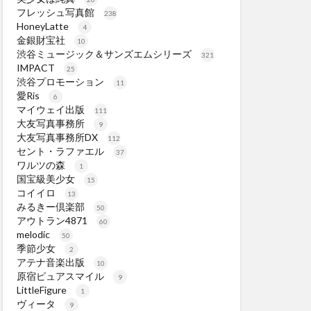
フレッシュ写真館
238
HoneyLatte
4
金銀財宝社
10
渋谷ミュージック＆サンズエムシリーズ
321
IMPACT
25
渋谷プロモーション
11
愛Ris
6
マイウェイ出版
111
大友写真事務所
9
大友写真事務所DX
112
セント・ラファエル
37
ワルツの森
1
国宝級美少女
15
コイイロ
13
みるきー倶楽部
50
アウトラン4871
60
melodic
50
季節少女
2
アテナ音楽出版
10
原宿ピュアスマイル
9
LittleFigure
1
ヴィータ
9