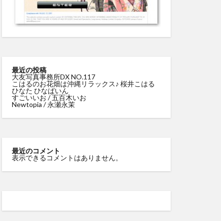
最近の投稿
大友写真事務所DX NO.117
こはるのお花畑は沖縄リラックス♪ 桜井こはる
ひなた ひなぱいん
すごいいお / 五百木いお
Newtopia / 永瀬永茉
最近のコメント
表示できるコメントはありません。