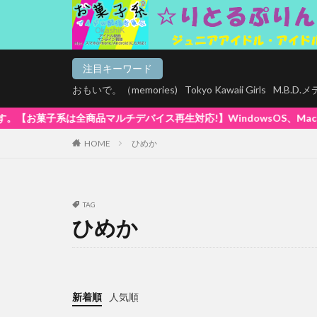
注目キーワード
おもいで。（memories)
Tokyo Kawaii Girls
M.B.D
バイス再生対応!】WindowsOS、Mac、スマホ(iPhone / A
HOME
ひめか
TAG
ひめか
新着順
人気順