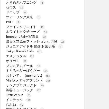
ときめきハプニング
4
ゼウス
19
ドロップ
6
ツアーリンク東京
6
PAD
5
ファインクリエイト
13
ホワイトピクチャーズ
11
Innocent Fairy 写真集
73
渋谷区立原宿ファッション女学院
135
ジュニアアイドル 動画 お菓子系
1
Tokyo Kawaii Girls
407
エスデジタル
700
オリガミ
82
プレミアムドール
16
すとろべりーぱうだー
101
おもいで。（memories)
366
M.B.D.メディアブランド
228
サンクプロジェクト
29
渋谷ミュージック
257
LittleVenus
21
インテック
198
らむね
19