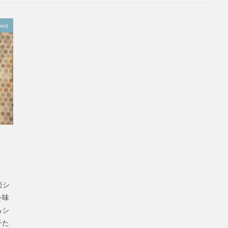
es)
a
楽シ
を味
るシ
子た