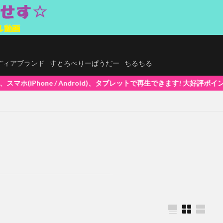
.メディアブランド
すとろべりーぱうだー
ちるちる
ndroid)、タブレットで再生できます! 大好評ポイントシステム5%還元中