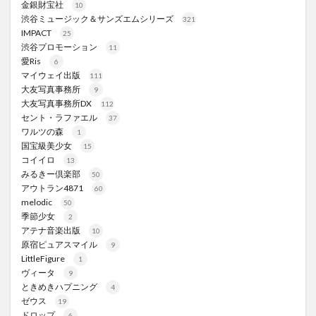
金銀財宝社
10
渋谷ミュージック＆サンズエムシリーズ
321
IMPACT
25
渋谷プロモーション
11
愛Ris
6
マイウェイ出版
111
大友写真事務所
9
大友写真事務所DX
112
セント・ラファエル
37
ワルツの森
1
国宝級美少女
15
コイイロ
13
みるきー倶楽部
50
アウトラン4871
60
melodic
50
季節少女
2
アテナ音楽出版
10
原宿ピュアスマイル
9
LittleFigure
1
ヴィータ
9
ときめきハプニング
4
ゼウス
19
ドロップ
6