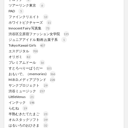
ツアーリンク東京
6
PAD
5
ファインクリエイト
13
ホワイトピクチャーズ
11
Innocent Fairy 写真集
73
渋谷区立原宿ファッション女学院
135
ジュニアアイドル 動画 お菓子系
1
Tokyo Kawaii Girls
407
エスデジタル
700
オリガミ
82
プレミアムドール
16
すとろべりーぱうだー
101
おもいで。（memories)
366
M.B.D.メディアブランド
228
サンクプロジェクト
29
渋谷ミュージック
257
LittleVenus
21
インテック
198
らむね
19
半熟むきたてたまご
23
オルスタックソフト
39
はるいろのおひさま
32