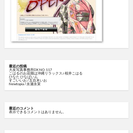
最近の投稿
大友写真事務所DX NO.117
こはるのお花畑は沖縄リラックス♪ 桜井こはる
ひなた ひなぱいん
すごいいお / 五百木いお
Newtopia / 永瀬永茉
最近のコメント
表示できるコメントはありません。