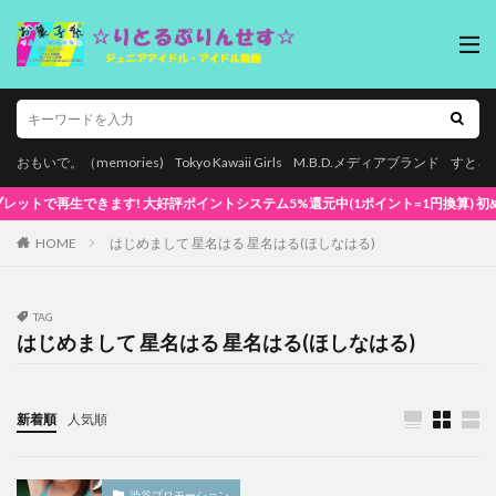
おもいで。（memories)
Tokyo Kawaii Girls
M.B.D.メディアブランド
すとろ
再生できます! 大好評ポイントシステム5%還元中(1ポイント=1円換算) 初めてでも安心
HOME
はじめまして 星名はる 星名はる(ほしなはる)
TAG
はじめまして 星名はる 星名はる(ほしなはる)
新着順
人気順
渋谷プロモーション