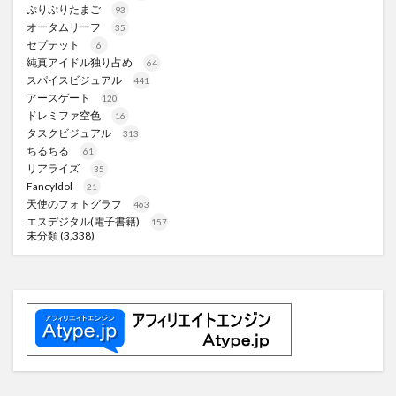
ぷりぷりたまご
93
オータムリーフ
35
セプテット
6
純真アイドル独り占め
64
スパイスビジュアル
441
アースゲート
120
ドレミファ空色
16
タスクビジュアル
313
ちるちる
61
リアライズ
35
FancyIdol
21
天使のフォトグラフ
463
エスデジタル(電子書籍)
157
未分類
(3,338)