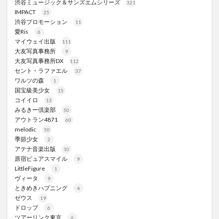
渋谷ミュージック＆サンズエムシリーズ
321
IMPACT
25
渋谷プロモーション
11
愛Ris
6
マイウェイ出版
111
大友写真事務所
9
大友写真事務所DX
112
セント・ラファエル
37
ワルツの森
1
国宝級美少女
15
コイイロ
13
みるきー倶楽部
50
アウトラン4871
60
melodic
50
季節少女
2
アテナ音楽出版
10
原宿ピュアスマイル
9
LittleFigure
1
ヴィータ
9
ときめきハプニング
4
ゼウス
19
ドロップ
6
ツアーリンク東京
6