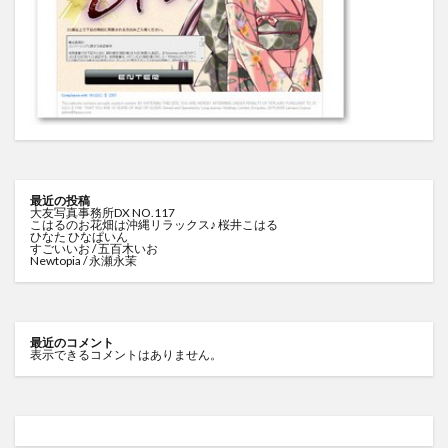
最近の投稿
大友写真事務所DX NO.117
こはるのお花畑は沖縄リラックス♪ 桜井こはる
ひなた ひなぱいん
すごいいお / 五百木いお
Newtopia / 永瀬永茉
最近のコメント
表示できるコメントはありません。