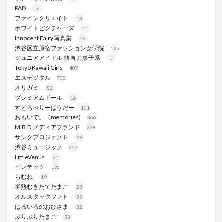
PAD
5
ファインクリエイト
13
ホワイトピクチャーズ
11
Innocent Fairy 写真集
73
渋谷区立原宿ファッション女学院
135
ジュニアアイドル 動画 お菓子系
1
Tokyo Kawaii Girls
407
エスデジタル
700
オリガミ
82
プレミアムドール
16
すとろべりーぱうだー
101
おもいで。（memories)
366
M.B.D.メディアブランド
228
サンクプロジェクト
29
渋谷ミュージック
257
LittleVenus
21
インテック
198
らむね
19
半熟むきたてたまご
23
オルスタックソフト
39
はるいろのおひさま
32
ぷりぷりたまご
93