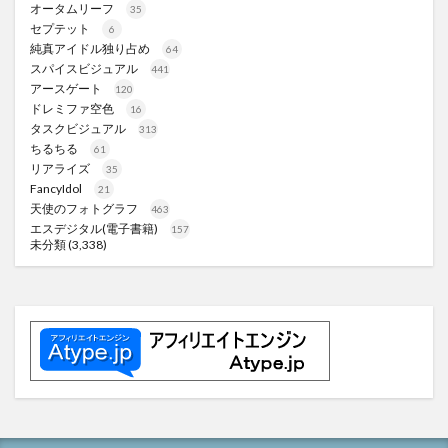
オータムリーフ
35
セプテット
6
純真アイドル独り占め
64
スパイスビジュアル
441
アースゲート
120
ドレミファ空色
16
タスクビジュアル
313
ちるちる
61
リアライズ
35
FancyIdol
21
天使のフォトグラフ
463
エスデジタル(電子書籍)
157
未分類
(3,338)