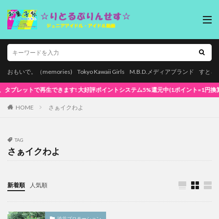
おもいで。（memories)
Tokyo Kawaii Girls
M.B.D.メディアブランド
すとろ
トで再生できます! 大好評ポイントシステム5%還元中(1ポイント=1円換算) 初めてでも
HOME
さぁイクわよ
TAG
さぁイクわよ
新着順
人気順
渋谷プロモーション