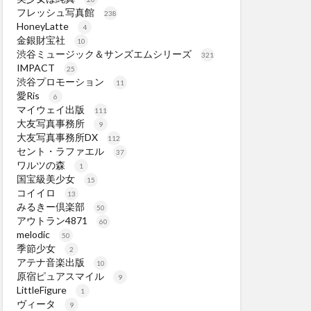
フレッシュ写真館
238
HoneyLatte
4
金銀財宝社
10
渋谷ミュージック＆サンズエムシリーズ
321
IMPACT
25
渋谷プロモーション
11
愛Ris
6
マイウェイ出版
111
大友写真事務所
9
大友写真事務所DX
112
セント・ラファエル
37
ワルツの森
1
国宝級美少女
15
コイイロ
13
みるきー倶楽部
50
アウトラン4871
60
melodic
50
季節少女
2
アテナ音楽出版
10
原宿ピュアスマイル
9
LittleFigure
1
ヴィータ
9