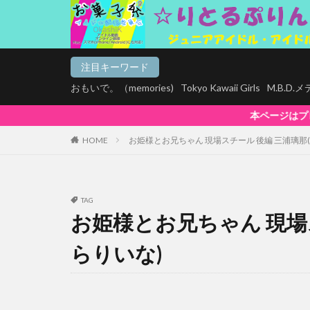
注目キーワード
おもいで。（memories)
Tokyo Kawaii Girls
M.B.D
本ページはプロモーションが含まれています
HOME
お姫様とお兄ちゃん 現場スチール 後編 三浦璃那
TAG
お姫様とお兄ちゃん 現場
らりいな)