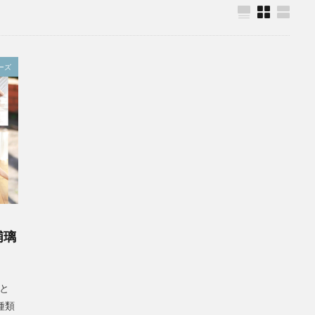
ーズ
浦璃
様と
種類