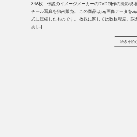
346枚 伝説のイメージメーカーのDVD制作の撮影現
チール写真を独占販売。 この商品はjpg画像データをzi
式に圧縮したものです。 枚数に関しては数枚程度、誤
あ […]
続きを読