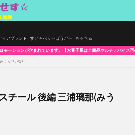
.メディアブランド
すとろべりーぱうだー
ちるちる
。【お菓子系は全商品マルチデバイス再生対応!】WindowsOS、Mac、
(みうらりいな)
スチール 後編 三浦璃那(みう