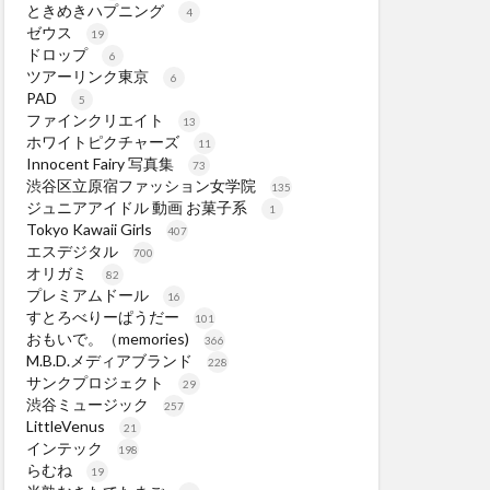
ときめきハプニング
4
ゼウス
19
ドロップ
6
ツアーリンク東京
6
PAD
5
ファインクリエイト
13
ホワイトピクチャーズ
11
Innocent Fairy 写真集
73
渋谷区立原宿ファッション女学院
135
ジュニアアイドル 動画 お菓子系
1
Tokyo Kawaii Girls
407
エスデジタル
700
オリガミ
82
プレミアムドール
16
すとろべりーぱうだー
101
おもいで。（memories)
366
M.B.D.メディアブランド
228
サンクプロジェクト
29
渋谷ミュージック
257
LittleVenus
21
インテック
198
らむね
19