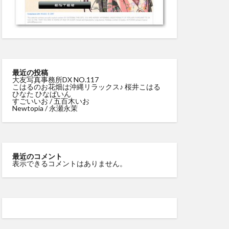
最近の投稿
大友写真事務所DX NO.117
こはるのお花畑は沖縄リラックス♪ 桜井こはる
ひなた ひなぱいん
すごいいお / 五百木いお
Newtopia / 永瀬永茉
最近のコメント
表示できるコメントはありません。