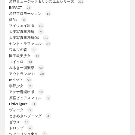
渋谷ミュージック＆サンズエムシリーズ
321
IMPACT
25
渋谷プロモーション
11
愛Ris
6
マイウェイ出版
111
大友写真事務所
9
大友写真事務所DX
112
セント・ラファエル
37
ワルツの森
1
国宝級美少女
15
コイイロ
13
みるきー倶楽部
50
アウトラン4871
60
melodic
50
季節少女
2
アテナ音楽出版
10
原宿ピュアスマイル
9
LittleFigure
1
ヴィータ
9
ときめきハプニング
4
ゼウス
19
ドロップ
6
ツアーリンク東京
6