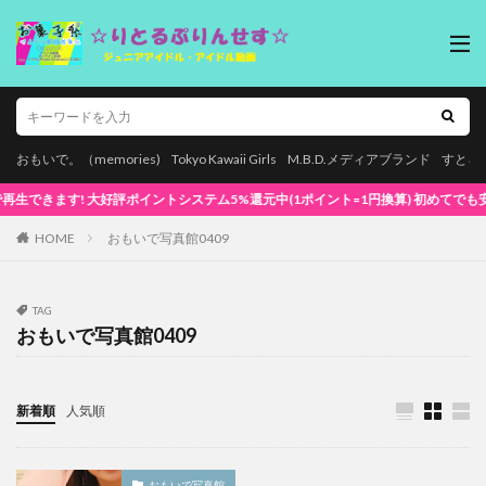
おもいで。（memories)
Tokyo Kawaii Girls
M.B.D.メディアブランド
すとろ
す! 大好評ポイントシステム5%還元中(1ポイント=1円換算) 初めてでも安心な簡単視聴
HOME
おもいで写真館0409
TAG
おもいで写真館0409
新着順
人気順
おもいで写真館