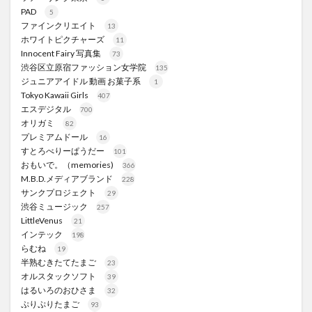
PAD
5
ファインクリエイト
13
ホワイトピクチャーズ
11
Innocent Fairy 写真集
73
渋谷区立原宿ファッション女学院
135
ジュニアアイドル 動画 お菓子系
1
Tokyo Kawaii Girls
407
エスデジタル
700
オリガミ
82
プレミアムドール
16
すとろべりーぱうだー
101
おもいで。（memories)
366
M.B.D.メディアブランド
228
サンクプロジェクト
29
渋谷ミュージック
257
LittleVenus
21
インテック
198
らむね
19
半熟むきたてたまご
23
オルスタックソフト
39
はるいろのおひさま
32
ぷりぷりたまご
93