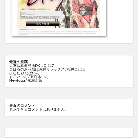
最近の投稿
大友写真事務所DX NO.117
こはるのお花畑は沖縄リラックス♪ 桜井こはる
ひなた ひなぱいん
すごいいお / 五百木いお
Newtopia / 永瀬永茉
最近のコメント
表示できるコメントはありません。