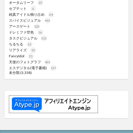
オータムリーフ
35
セプテット
6
純真アイドル独り占め
64
スパイスビジュアル
441
アースゲート
120
ドレミファ空色
16
タスクビジュアル
313
ちるちる
61
リアライズ
35
FancyIdol
21
天使のフォトグラフ
463
エスデジタル(電子書籍)
157
未分類
(3,338)