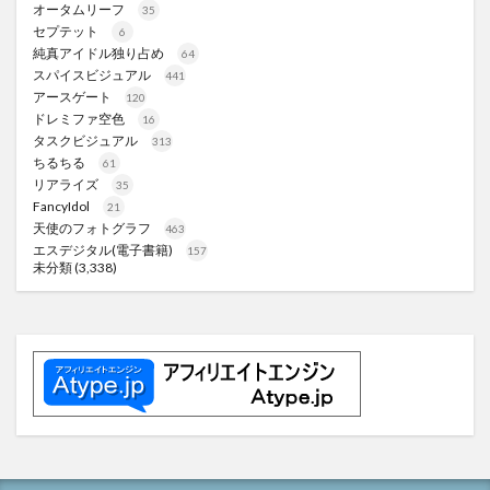
オータムリーフ
35
セプテット
6
純真アイドル独り占め
64
スパイスビジュアル
441
アースゲート
120
ドレミファ空色
16
タスクビジュアル
313
ちるちる
61
リアライズ
35
FancyIdol
21
天使のフォトグラフ
463
エスデジタル(電子書籍)
157
未分類
(3,338)