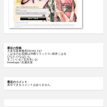
最近の投稿
大友写真事務所DX NO.117
こはるのお花畑は沖縄リラックス♪ 桜井こはる
ひなた ひなぱいん
すごいいお / 五百木いお
Newtopia / 永瀬永茉
最近のコメント
表示できるコメントはありません。