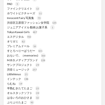
PAD
5
ファインクリエイト
13
ホワイトピクチャーズ
11
Innocent Fairy 写真集
73
渋谷区立原宿ファッション女学院
135
ジュニアアイドル 動画 お菓子系
1
Tokyo Kawaii Girls
407
エスデジタル
700
オリガミ
82
プレミアムドール
16
すとろべりーぱうだー
101
おもいで。（memories)
366
M.B.D.メディアブランド
228
サンクプロジェクト
29
渋谷ミュージック
257
LittleVenus
21
インテック
198
らむね
19
半熟むきたてたまご
23
オルスタックソフト
39
はるいろのおひさま
32
ぷりぷりたまご
93