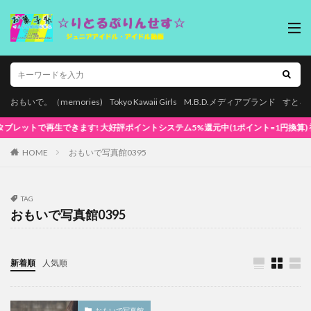
おもいで。（memories)
Tokyo Kawaii Girls
M.B.D.メディアブランド
すとろ
再生できます! 大好評ポイントシステム5%還元中(1ポイント=1円換算) 初めてでも安
HOME
おもいで写真館0395
TAG
おもいで写真館0395
新着順
人気順
おもいで写真館