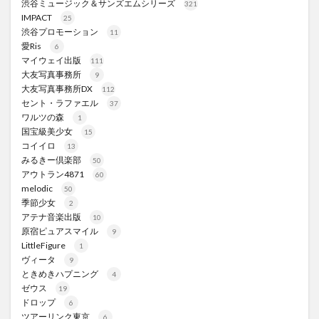
渋谷ミュージック＆サンズエムシリーズ
321
IMPACT
25
渋谷プロモーション
11
愛Ris
6
マイウェイ出版
111
大友写真事務所
9
大友写真事務所DX
112
セント・ラファエル
37
ワルツの森
1
国宝級美少女
15
コイイロ
13
みるきー倶楽部
50
アウトラン4871
60
melodic
50
季節少女
2
アテナ音楽出版
10
原宿ピュアスマイル
9
LittleFigure
1
ヴィータ
9
ときめきハプニング
4
ゼウス
19
ドロップ
6
ツアーリンク東京
6