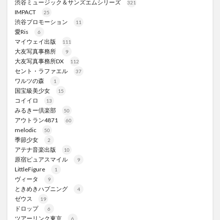
渋谷ミュージック＆サンズエムシリーズ
321
IMPACT
25
渋谷プロモーション
11
愛Ris
6
マイウェイ出版
111
大友写真事務所
9
大友写真事務所DX
112
セント・ラファエル
37
ワルツの森
1
国宝級美少女
15
コイイロ
13
みるきー倶楽部
50
アウトラン4871
60
melodic
50
季節少女
2
アテナ音楽出版
10
原宿ピュアスマイル
9
LittleFigure
1
ヴィータ
9
ときめきハプニング
4
ゼウス
19
ドロップ
6
ツアーリンク東京
6