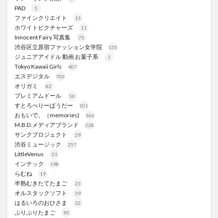
PAD
5
ファインクリエイト
13
ホワイトピクチャーズ
11
Innocent Fairy 写真集
73
渋谷区立原宿ファッション女学院
135
ジュニアアイドル 動画 お菓子系
1
Tokyo Kawaii Girls
407
エスデジタル
700
オリガミ
82
プレミアムドール
16
すとろべりーぱうだー
101
おもいで。（memories)
366
M.B.D.メディアブランド
228
サンクプロジェクト
29
渋谷ミュージック
257
LittleVenus
21
インテック
198
らむね
19
半熟むきたてたまご
23
オルスタックソフト
39
はるいろのおひさま
32
ぷりぷりたまご
93