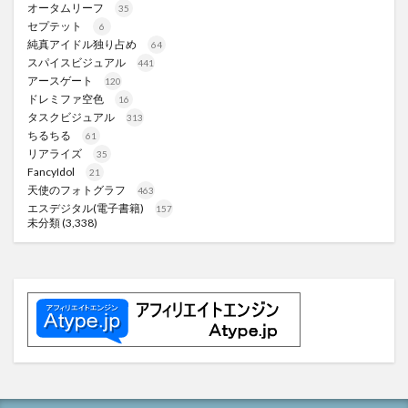
オータムリーフ
35
セプテット
6
純真アイドル独り占め
64
スパイスビジュアル
441
アースゲート
120
ドレミファ空色
16
タスクビジュアル
313
ちるちる
61
リアライズ
35
FancyIdol
21
天使のフォトグラフ
463
エスデジタル(電子書籍)
157
未分類
(3,338)