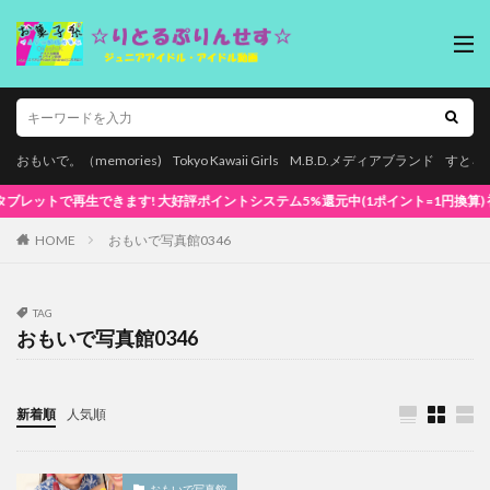
おもいで。（memories)
Tokyo Kawaii Girls
M.B.D.メディアブランド
すとろ
で再生できます! 大好評ポイントシステム5%還元中(1ポイント=1円換算) 初めてでも安
HOME
おもいで写真館0346
TAG
おもいで写真館0346
新着順
人気順
おもいで写真館