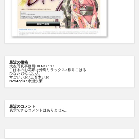
最近の投稿
大友写真事務所DX NO.117
こはるのお花畑は沖縄リラックス♪ 桜井こはる
ひなた ひなぱいん
すごいいお / 五百木いお
Newtopia / 永瀬永茉
最近のコメント
表示できるコメントはありません。