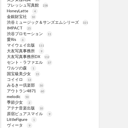
フレッシュ写真館
238
HoneyLatte
4
金銀財宝社
10
渋谷ミュージック＆サンズエムシリーズ
321
IMPACT
25
渋谷プロモーション
11
愛Ris
6
マイウェイ出版
111
大友写真事務所
9
大友写真事務所DX
112
セント・ラファエル
37
ワルツの森
1
国宝級美少女
15
コイイロ
13
みるきー倶楽部
50
アウトラン4871
60
melodic
50
季節少女
2
アテナ音楽出版
10
原宿ピュアスマイル
9
LittleFigure
1
ヴィータ
9