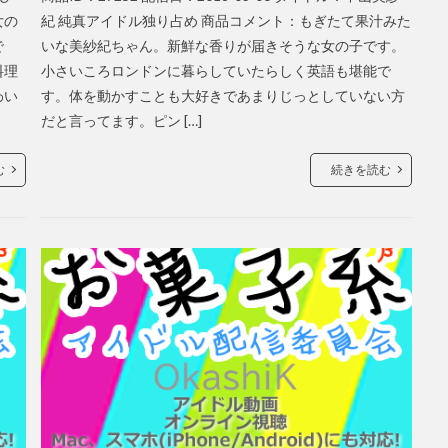
女の
紀 純真アイドル独り占め 商品コメント：もぎたて果汁みた
で
いな美紗紀ちゃん。新鮮な香りが届きそうな女の子です。
料理
小さいころロンドンに暮らしていたらしく英語も堪能で
わい
す。体を動かすことも大好きであまりじっとしていない方
だと言ってます。ピン […]
む
続きを読む