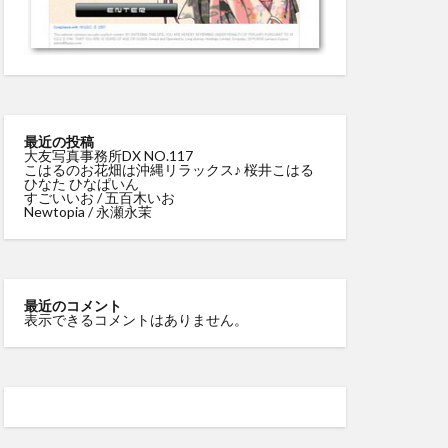
最近の投稿
大友写真事務所DX NO.117
こはるのお花畑は沖縄リラックス♪ 桜井こはる
ひなた ひなぱいん
すごいいお / 五百木いお
Newtopia / 永瀬永茉
最近のコメント
表示できるコメントはありません。