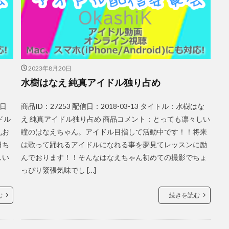
2023年8月20日
水樹はなえ 純真アイドル独り占め
春日
商品ID：27253 配信日：2018-03-13 タイトル：水樹はな
ドル
え 純真アイドル独り占め 商品コメント：とっても凛々しい
丸お
瞳のはなえちゃん。アイドル目指して活動中です！！将来
日ち
は歌って踊れるアイドルになれる事を夢見てレッスンに励
しい
んでおります！！そんなはなえちゃん初めての撮影でちょ
っぴり緊張気味でし […]
む
続きを読む