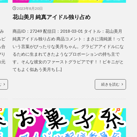
2023年8月20日
花山美月 純真アイドル独り占め
えみ
商品ID：27249 配信日：2018-03-01 タイトル：花山美月
らピ
純真アイドル独り占め 商品コメント：まさに清純派！って
も合
いう言葉がぴったりな美月ちゃん。グラビアアイドルにな
ぴり
るために生まれてきたようなプロポーションの持ち主で
の元
す。そんな彼女のファーストグラビアです！！ビキニがと
てもよく似あう美月ち […]
む
続きを読む