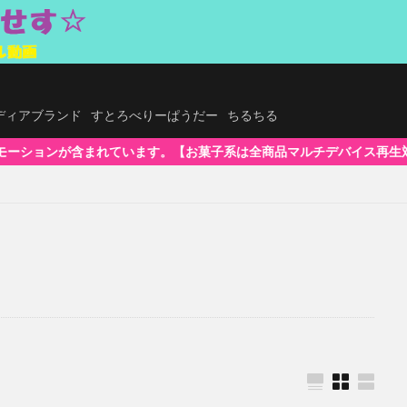
.メディアブランド
すとろべりーぱうだー
ちるちる
菓子系は全商品マルチデバイス再生対応!】WindowsOS、Mac、スマホ(