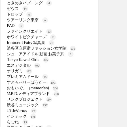
ときめきハプニング
4
ゼウス
19
ドロップ
6
ツアーリンク東京
6
PAD
5
ファインクリエイト
13
ホワイトピクチャーズ
11
Innocent Fairy 写真集
73
渋谷区立原宿ファッション女学院
135
ジュニアアイドル 動画 お菓子系
1
Tokyo Kawaii Girls
407
エスデジタル
700
オリガミ
82
プレミアムドール
16
すとろべりーぱうだー
101
おもいで。（memories)
366
M.B.D.メディアブランド
228
サンクプロジェクト
29
渋谷ミュージック
257
LittleVenus
21
インテック
198
らむね
19