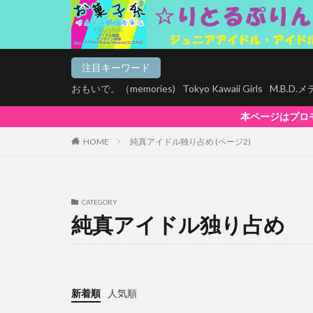
注目キーワード
おもいで。（memories)
Tokyo Kawaii Girls
M.B.D
本ページはプロモーションが含まれています。【お
HOME
純真アイドル独り占め (ページ2)
CATEGORY
純真アイドル独り占め
新着順
人気順