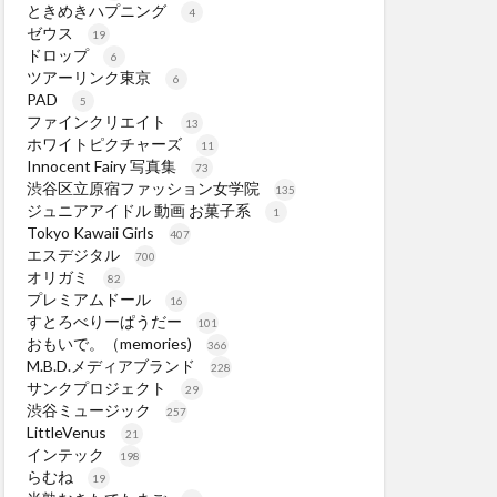
ときめきハプニング
4
ゼウス
19
ドロップ
6
ツアーリンク東京
6
PAD
5
ファインクリエイト
13
ホワイトピクチャーズ
11
Innocent Fairy 写真集
73
渋谷区立原宿ファッション女学院
135
ジュニアアイドル 動画 お菓子系
1
Tokyo Kawaii Girls
407
エスデジタル
700
オリガミ
82
プレミアムドール
16
すとろべりーぱうだー
101
おもいで。（memories)
366
M.B.D.メディアブランド
228
サンクプロジェクト
29
渋谷ミュージック
257
LittleVenus
21
インテック
198
らむね
19