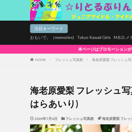
注目キーワード
おもいで。（memories)
Tokyo Kawaii Girls
M.B.D
本ページはプロモーションが含まれています。【お菓子系は全商品マルチデ
HOME
フレッシュ写真館
海老原愛梨 フレッシュ写真
海老原愛梨 フレッシュ写真館
はらあいり)
2024年7月6日
フレッシュ写真館
海老原愛梨 フレッシ