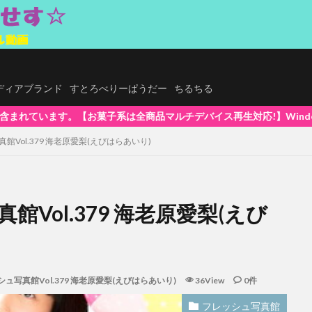
.メディアブランド
すとろべりーぱうだー
ちるちる
バイス再生対応!】WindowsOS、Mac、スマホ(iPhone / A
館Vol.379 海老原愛梨(えびはらあいり)
Vol.379 海老原愛梨(えび
ュ写真館Vol.379 海老原愛梨(えびはらあいり)
36View
0件
フレッシュ写真館