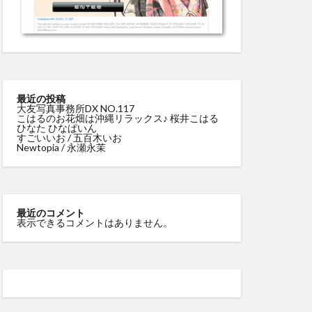
最近の投稿
大友写真事務所DX NO.117
こはるのお花畑は沖縄リラックス♪ 桜井こはる
ひなた ひなぱいん
すごいいお / 五百木いお
Newtopia / 永瀬永茉
最近のコメント
表示できるコメントはありません。