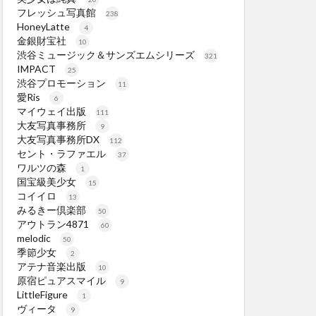
フレッシュ写真館
238
HoneyLatte
4
金銀財宝社
10
渋谷ミュージック＆サンズエムシリーズ
321
IMPACT
25
渋谷プロモーション
11
愛Ris
6
マイウェイ出版
111
大友写真事務所
9
大友写真事務所DX
112
セント・ラファエル
37
ワルツの森
1
国宝級美少女
15
コイイロ
13
みるきー倶楽部
50
アウトラン4871
60
melodic
50
季節少女
2
アテナ音楽出版
10
原宿ピュアスマイル
9
LittleFigure
1
ヴィータ
9