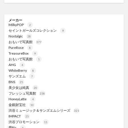
メーカー
MilkyPOP
2
セイントガールズコレクション
9
Nostalgic
28
おもいで写真館
377
PureRose
8
TreasureBox
9
おもいで写真館
1
AHG
4
WhiteBerry
8
サンズエム
7
BNS
25
美少女は純真
20
フレッシュ写真館
238
HoneyLatte
4
金銀財宝社
10
渋谷ミュージック＆サンズエムシリーズ
321
IMPACT
25
渋谷プロモーション
11
愛Ris
6