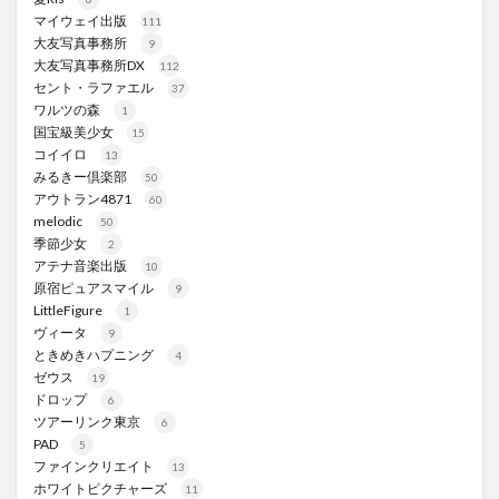
マイウェイ出版
111
大友写真事務所
9
大友写真事務所DX
112
セント・ラファエル
37
ワルツの森
1
国宝級美少女
15
コイイロ
13
みるきー倶楽部
50
アウトラン4871
60
melodic
50
季節少女
2
アテナ音楽出版
10
原宿ピュアスマイル
9
LittleFigure
1
ヴィータ
9
ときめきハプニング
4
ゼウス
19
ドロップ
6
ツアーリンク東京
6
PAD
5
ファインクリエイト
13
ホワイトピクチャーズ
11