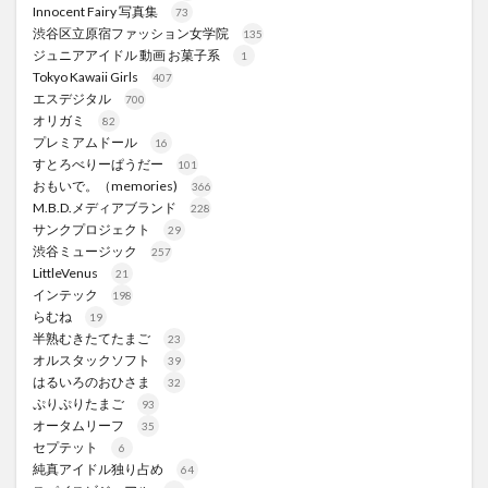
Innocent Fairy 写真集
73
渋谷区立原宿ファッション女学院
135
ジュニアアイドル 動画 お菓子系
1
Tokyo Kawaii Girls
407
エスデジタル
700
オリガミ
82
プレミアムドール
16
すとろべりーぱうだー
101
おもいで。（memories)
366
M.B.D.メディアブランド
228
サンクプロジェクト
29
渋谷ミュージック
257
LittleVenus
21
インテック
198
らむね
19
半熟むきたてたまご
23
オルスタックソフト
39
はるいろのおひさま
32
ぷりぷりたまご
93
オータムリーフ
35
セプテット
6
純真アイドル独り占め
64