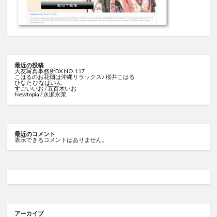
最近の投稿
大友写真事務所DX NO.117
こはるのお花畑は沖縄リラックス♪ 桜井こはる
ひなた ひなぱいん
すごいいお / 五百木いお
Newtopia / 永瀬永茉
最近のコメント
表示できるコメントはありません。
アーカイブ