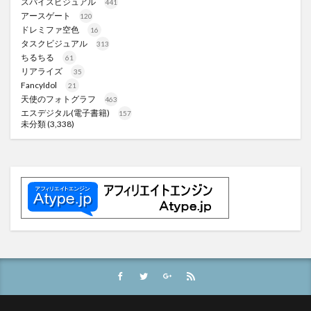
スパイスビジュアル
441
アースゲート
120
ドレミファ空色
16
タスクビジュアル
313
ちるちる
61
リアライズ
35
FancyIdol
21
天使のフォトグラフ
463
エスデジタル(電子書籍)
157
未分類
(3,338)