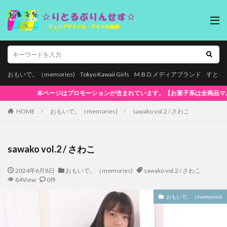
おもいで。（memories)
Tokyo Kawaii Girls
M.B.D.メディアブランド
すとろ
【お菓子系は全商品マルチデバイス再生対応!】WindowsOS、Mac、スマホ(iPho
HOME
おもいで。（memories)
sawako vol.2 / さわこ
sawako vol.2 / さわこ
2024年6月8日
おもいで。（memories)
sawako vol.2 / さわこ
84View
0件
おもいで。（memories)