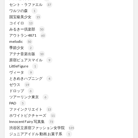
セント・ラファエル
37
ワルツの森
1
国宝級美少女
15
コイイロ
13
みるきー倶楽部
50
アウトラン4871
60
melodic
50
季節少女
2
アテナ音楽出版
10
原宿ピュアスマイル
9
LittleFigure
1
ヴィータ
9
ときめきハプニング
4
ゼウス
19
ドロップ
6
ツアーリンク東京
6
PAD
5
ファインクリエイト
13
ホワイトピクチャーズ
11
Innocent Fairy 写真集
73
渋谷区立原宿ファッション女学院
135
ジュニアアイドル 動画 お菓子系
1