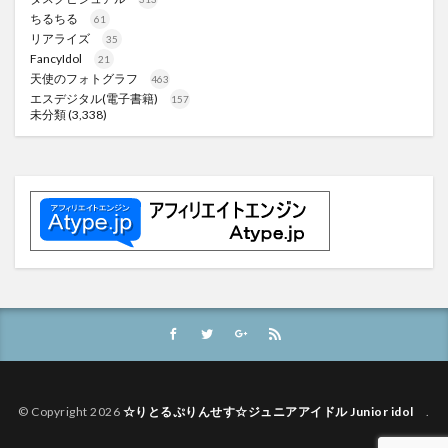
ちるちる
61
リアライズ
35
FancyIdol
21
天使のフォトグラフ
463
エスデジタル(電子書籍)
157
未分類
(3,338)
© Copyright 2026
☆りとるぷりんせす☆ジュニアアイドル Junior idol
.