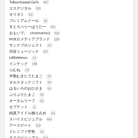
Tokyo Kawaii Girls
407
エスデジタル
700
オリガミ
82
プレミアムドール
16
すとろべりーぱうだー
101
おもいで。（memories)
366
M.B.D.メディアブランド
228
サンクプロジェクト
29
渋谷ミュージック
257
LittleVenus
21
インテック
198
らむね
19
半熟むきたてたまご
23
オルスタックソフト
39
はるいろのおひさま
32
ぷりぷりたまご
93
オータムリーフ
35
セプテット
6
純真アイドル独り占め
64
スパイスビジュアル
441
アースゲート
120
ドレミファ空色
16
タスクビジュアル
313