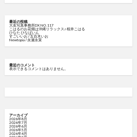
最近の投稿
大友写真事務所DX NO.117
こはるのお花畑は沖縄リラックス♪ 桜井こはる
ひなた ひなぱいん
すごいいお / 五百木いお
Newtopia / 永瀬永茉
最近のコメント
表示できるコメントはありません。
アーカイブ
2026年8月
2026年7月
2026年6月
2026年5月
2026年4月