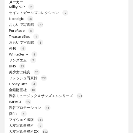
メーカー
MilkyPOP
2
セイントガールズコレクション
9
Nostalgic
28
おもいで写真館
377
PureRose
8
TreasureBox
9
おもいで写真館
1
AHG
4
WhiteBerry
8
サンズエム
7
BNS
25
美少女は純真
20
フレッシュ写真館
238
HoneyLatte
4
金銀財宝社
10
渋谷ミュージック＆サンズエムシリーズ
321
IMPACT
25
渋谷プロモーション
11
愛Ris
6
マイウェイ出版
111
大友写真事務所
9
大友写真事務所DX
112