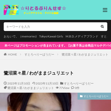
おもいで。（memories)
Tokyo Kawaii Girls
M.B.D.メディアブランド
すとろ
マルチデバイス再生対応!】WindowsOS、Mac、スマホ(iPhone / Andr
HOME
すとろべりーぱうだー
鷺沼菜々星 / わがままジュリエット
鷺沼菜々星 / わがままジュリエット
2023年11月10日
2023年11月10日
すとろべりーぱうだー
鷺沼菜々星 / わがままジュリエット
77View
0件
すとろべりーぱうだー