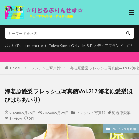
おもいで。（memories)
Tokyo Kawaii Girls
M.B.D.メディアブランド
すとろ
本ページはプロモーションが含まれています。【お
HOME
フレッシュ写真館
海老原愛梨 フレッシュ写真館Vol.217 
海老原愛梨 フレッシュ写真館Vol.217 海老原愛梨(え
びはらあいり)
2024年5月25日
2024年5月25日
フレッシュ写真館
海老原愛梨
34View
0件
フレッシュ写真館