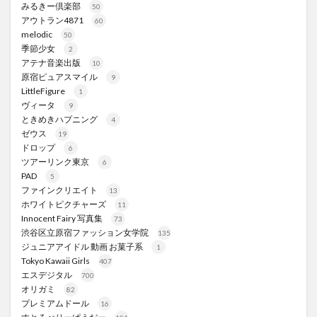
みるきー倶楽部
50
アウトラン4871
60
melodic
50
季節少女
2
アテナ音楽出版
10
原宿ピュアスマイル
9
LittleFigure
1
ヴィータ
9
ときめきハプニング
4
ゼウス
19
ドロップ
6
ツアーリンク東京
6
PAD
5
ファインクリエイト
13
ホワイトピクチャーズ
11
Innocent Fairy 写真集
73
渋谷区立原宿ファッション女学院
135
ジュニアアイドル 動画 お菓子系
1
Tokyo Kawaii Girls
407
エスデジタル
700
オリガミ
82
プレミアムドール
16