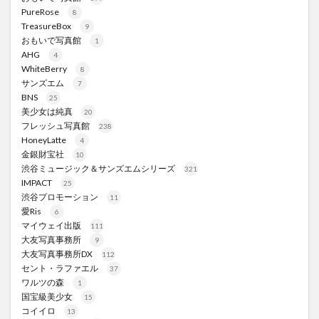
PureRose
8
TreasureBox
9
おもいで写真館
1
AHG
4
WhiteBerry
8
サンズエム
7
BNS
25
美少女は純真
20
フレッシュ写真館
238
HoneyLatte
4
金銀財宝社
10
渋谷ミュージック＆サンズエムシリーズ
321
IMPACT
25
渋谷プロモーション
11
愛Ris
6
マイウェイ出版
111
大友写真事務所
9
大友写真事務所DX
112
セント・ラファエル
37
ワルツの森
1
国宝級美少女
15
コイイロ
13