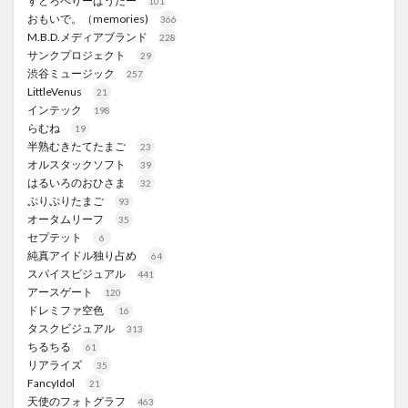
すとろべりーぱうだー
101
おもいで。（memories)
366
M.B.D.メディアブランド
228
サンクプロジェクト
29
渋谷ミュージック
257
LittleVenus
21
インテック
198
らむね
19
半熟むきたてたまご
23
オルスタックソフト
39
はるいろのおひさま
32
ぷりぷりたまご
93
オータムリーフ
35
セプテット
6
純真アイドル独り占め
64
スパイスビジュアル
441
アースゲート
120
ドレミファ空色
16
タスクビジュアル
313
ちるちる
61
リアライズ
35
FancyIdol
21
天使のフォトグラフ
463