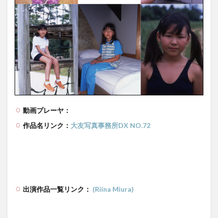
動画プレーヤ：
作品名リンク：
大友写真事務所DX NO.72
出演作品一覧リンク：
(Riina Miura)