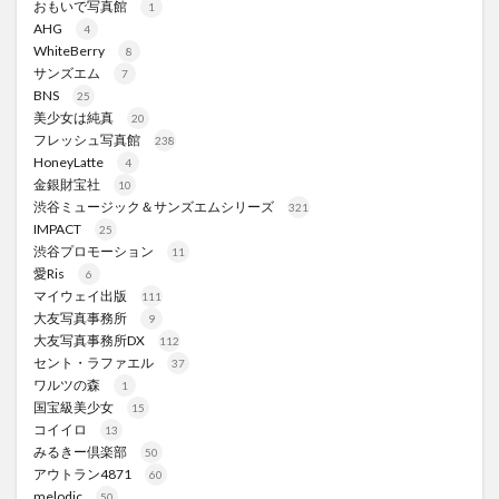
おもいで写真館
1
AHG
4
WhiteBerry
8
サンズエム
7
BNS
25
美少女は純真
20
フレッシュ写真館
238
HoneyLatte
4
金銀財宝社
10
渋谷ミュージック＆サンズエムシリーズ
321
IMPACT
25
渋谷プロモーション
11
愛Ris
6
マイウェイ出版
111
大友写真事務所
9
大友写真事務所DX
112
セント・ラファエル
37
ワルツの森
1
国宝級美少女
15
コイイロ
13
みるきー倶楽部
50
アウトラン4871
60
melodic
50