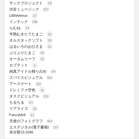
サンクプロジェクト
29
渋谷ミュージック
257
LittleVenus
21
インテック
198
らむね
19
半熟むきたてたまご
23
オルスタックソフト
39
はるいろのおひさま
32
ぷりぷりたまご
93
オータムリーフ
35
セプテット
6
純真アイドル独り占め
64
スパイスビジュアル
441
アースゲート
120
ドレミファ空色
16
タスクビジュアル
313
ちるちる
61
リアライズ
35
FancyIdol
21
天使のフォトグラフ
463
エスデジタル(電子書籍)
157
未分類
(3,338)