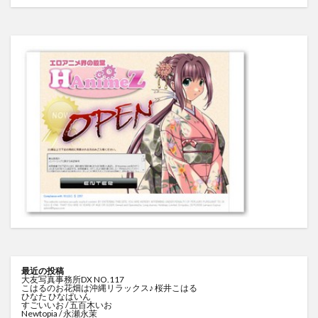
最近の投稿
大友写真事務所DX NO.117
こはるのお花畑は沖縄リラックス♪ 桜井こはる
ひなた ひなぱいん
すごいいお / 五百木いお
Newtopia / 永瀬永茉