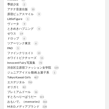
季節少女
2
アテナ音楽出版
10
原宿ピュアスマイル
9
LittleFigure
1
ヴィータ
9
ときめきハプニング
4
ゼウス
19
ドロップ
6
ツアーリンク東京
6
PAD
5
ファインクリエイト
13
ホワイトピクチャーズ
11
Innocent Fairy 写真集
73
渋谷区立原宿ファッション女学院
135
ジュニアアイドル 動画 お菓子系
1
Tokyo Kawaii Girls
407
エスデジタル
700
オリガミ
82
プレミアムドール
16
すとろべりーぱうだー
101
おもいで。（memories)
366
M.B.D.メディアブランド
228