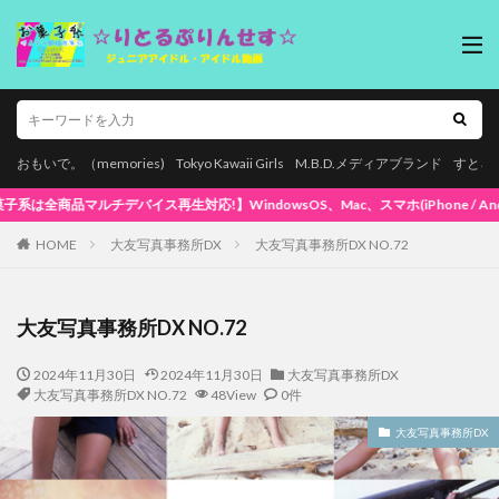
おもいで。（memories)
Tokyo Kawaii Girls
M.B.D.メディアブランド
すとろ
wsOS、Mac、スマホ(iPhone / Android)、タブレットで再生できます!
HOME
大友写真事務所DX
大友写真事務所DX NO.72
大友写真事務所DX NO.72
2024年11月30日
2024年11月30日
大友写真事務所DX
大友写真事務所DX NO.72
48View
0件
大友写真事務所DX